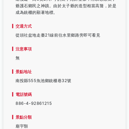
爺護石鄉民之神蹟。由於太子爺的造型相當高聳，於是
成為銃櫃的顯著地標。
交通方式
從頭社盆地走臺21線前往水里鄉路旁即可看見
注意事項
無
景點地址
南投縣555魚池鄉銃櫃巷32號
電話號碼
886-4-92861215
景點分類
廟宇類