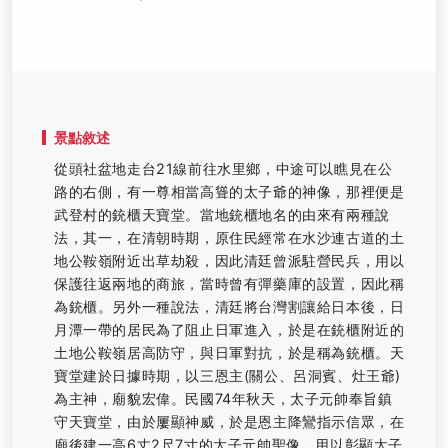
景點敘述
從頭社盆地走台21線前往水里鄉，中途可以瞧見在公
路的右側，有一尊相當高聳的太子爺的神像，那裡便是
武登村的銃櫃天寶堂。當地銃櫃地名的由來有兩種說
法，其一，在清朝時期，原住民經常在水沙連古道的土
地公鞍嶺附近出草劫殺，因此清廷曾派駐營民兵，用以
保護往返兩地的商旅，當時曾有彈藥庫的設置，因此稱
為銃櫃。另外一種說法，清廷將台灣割讓給日本後，日
月潭一帶的居民為了阻止日軍進入，於是在銃櫃附近的
土地公鞍嶺居高防守，與日軍對抗，於是稱為銃櫃。天
寶堂建於日據時期，以三恩主(關公、呂洞賓、灶王爺)
為主神，廟貌宏偉。民國74年秋天，太子元帥奉旨鎮
守天寶堂，由於屢顯神威，於是恩主降鸞指示信眾，在
廟後建一高6丈2尺7寸的太子元帥聖像，用以彰顯太子