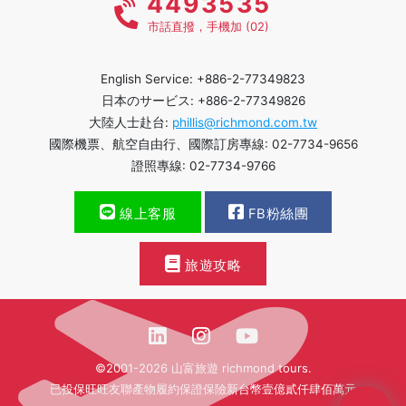
4493535
市話直撥，手機加 (02)
English Service: +886-2-77349823
日本のサービス: +886-2-77349826
大陸人士赴台:
phillis@richmond.com.tw
國際機票、航空自由行、國際訂房專線: 02-7734-9656
證照專線: 02-7734-9766
線上客服
FB粉絲團
旅遊攻略
©2001-2026 山富旅遊 richmond tours.
已投保旺旺友聯產物履約保證保險新台幣壹億貳仟肆佰萬元