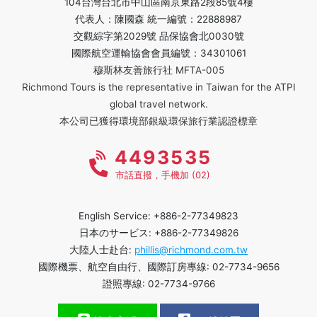
104台灣台北市中山區南京東路2段85號4樓
代表人：陳國森 統一編號：22888987
交觀綜字第2029號 品保協會北0030號
國際航空運輸協會會員編號：34301061
穆斯林友善旅行社 MFTA-005
Richmond Tours is the representative in Taiwan for the ATPI
global travel network.
本公司已獲得環境部銀級環保旅行業認證標章
4493535
市話直撥，手機加 (02)
English Service: +886-2-77349823
日本のサービス: +886-2-77349826
大陸人士赴台:
phillis@richmond.com.tw
國際機票、航空自由行、國際訂房專線: 02-7734-9656
證照專線: 02-7734-9766