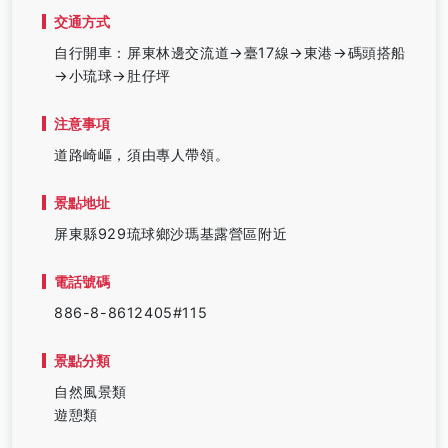
交通方式
自行開車：屏東林邊交流道→臺17線→東港→碼頭搭船
→小琉球→肚仔坪
注意事項
道路崎嶇，須由專人帶領。
景點地址
屏東縣929琉球鄉沙瑪基露營區附近
電話號碼
886-8-8612405#115
景點分類
自然風景類
遊憩類