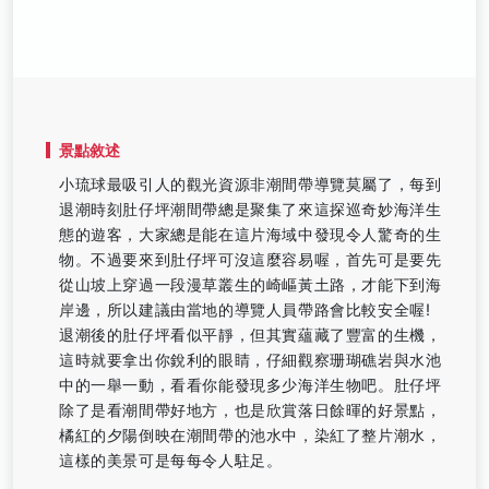
景點敘述
小琉球最吸引人的觀光資源非潮間帶導覽莫屬了，每到
退潮時刻肚仔坪潮間帶總是聚集了來這探巡奇妙海洋生
態的遊客，大家總是能在這片海域中發現令人驚奇的生
物。不過要來到肚仔坪可沒這麼容易喔，首先可是要先
從山坡上穿過一段漫草叢生的崎嶇黃土路，才能下到海
岸邊，所以建議由當地的導覽人員帶路會比較安全喔!
退潮後的肚仔坪看似平靜，但其實蘊藏了豐富的生機，
這時就要拿出你銳利的眼睛，仔細觀察珊瑚礁岩與水池
中的一舉一動，看看你能發現多少海洋生物吧。肚仔坪
除了是看潮間帶好地方，也是欣賞落日餘暉的好景點，
橘紅的夕陽倒映在潮間帶的池水中，染紅了整片潮水，
這樣的美景可是每每令人駐足。