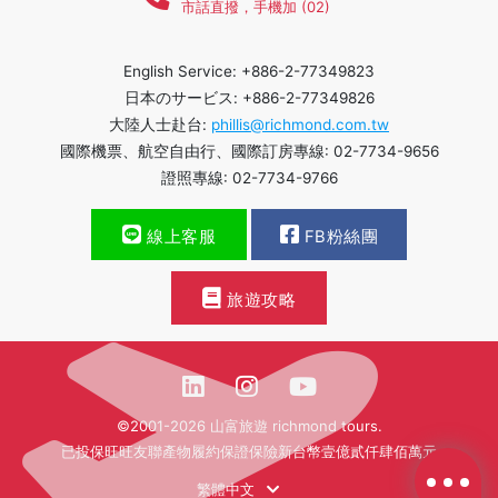
市話直撥，手機加 (02)
English Service: +886-2-77349823
日本のサービス: +886-2-77349826
大陸人士赴台:
phillis@richmond.com.tw
國際機票、航空自由行、國際訂房專線: 02-7734-9656
證照專線: 02-7734-9766
線上客服
FB粉絲團
旅遊攻略
©2001-2026 山富旅遊 richmond tours.
已投保旺旺友聯產物履約保證保險新台幣壹億貳仟肆佰萬元
繁體中文