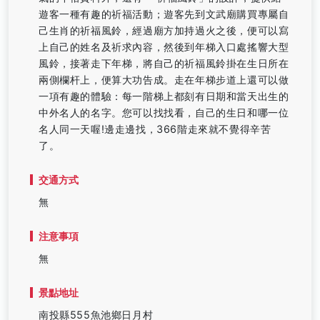
遊客一種有趣的祈福活動；遊客先到文武廟購買專屬自
己生肖的祈福風鈴，經過廟方加持過火之後，便可以寫
上自己的姓名及祈求內容，然後到年梯入口處搖響大型
風鈴，接著走下年梯，將自己的祈福風鈴掛在生日所在
兩側欄杆上，便算大功告成。走在年梯步道上還可以做
一項有趣的體驗：每一階梯上都刻有日期和當天出生的
中外名人的名字。您可以找找看，自己的生日和哪一位
名人同一天喔!邊走邊找，366階走來就不覺得辛苦
了。
交通方式
無
注意事項
無
景點地址
南投縣555魚池鄉日月村