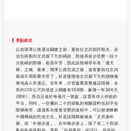
景點敘述
以前環潭公路還沒闢建之前，要前往文武朝拜觀光，必
須先搭船到文武廟下方的碼頭，然後再徒步登爬一段十
分陡峭的階梯，相當辛苦，因此該階梯早年有「通天
梯」之稱。後來，環潭公路完成之後，遊客要前往文武
廟就不用那麼辛苦了，於是慢慢地文武廟下方的階梯漸
漸地為人所遺忘。近年來，日管處重新整修該階梯，全
長約200公尺的坡道上闢建有366階，象徵一年366天
(閨年)，而且沿途於每個月一號處，設置有供人停歇的
平台，同時，一些屬於二十四節氣的相關資料也刻字在
階梯兩旁，讓遊客在慢慢登爬的過程中，可以順便瞭解
中國傳統的民俗文化，於是該階梯被稱為「文武廟年
梯」或「年梯步道」。在年梯步道上，除了有二十四節
氣的年俗資料外，還有 「祈福風鈴」的設計，提供給