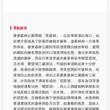
景點敘述
臺東森林公園舊稱「黑森林」，位於卑南溪出海口，由
於整片區域為了防風而種植木麻黃，遠看林相一片漆黑
而得名。臺東森林公園到市區僅需幾分鐘的車程，遼闊
的園區內擁有豐富的河口海濱溼地生態、廣大的草地與
茂盛的森林，而自行車道穿越木麻黃林並串聯琵琶湖、
活水湖、鷺鷥湖三處湖泊，平緩的車道騎起來十分舒
適，很適合親子踏青騎鐵馬，享受悠閒的午後時光，欣
賞湖光山色的美景。湖泊之美臺東森林公園擁有三座
湖，分別為地下湧泉形成的「琵琶湖」、原本為沼澤濕
地後經過整治的「鷺鷥湖」，與人工興建能夠舉辦各項
水域及鐵人競賽活動的「活水湖」，其中湖水清澈見底
的琵琶湖，在微風吹拂下使湖面起陣陣漣漪，水面倒映
著週遭綠意的森林與藍天白雲，如畫般的風景，是旅人
來這裡必拍照的景點。騎鐵馬征服臺東森林公園與國際