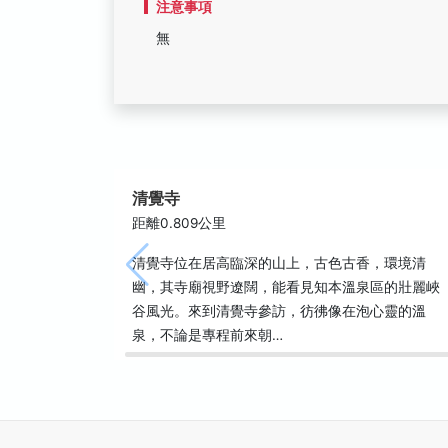
注意事項
無
清覺寺
距離0.809公里
清覺寺位在居高臨深的山上，古色古香，環境清
幽，其寺廟視野遼闊，能看見知本溫泉區的壯麗峽
谷風光。來到清覺寺參訪，彷彿像在泡心靈的溫
泉，不論是專程前來朝…