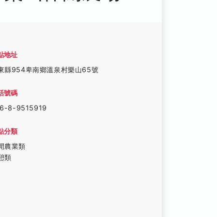
點地址
東縣954卑南鄉溫泉村樂山65號
話號碼
6-8-9515919
點分類
閒農業類
憩類