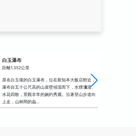
白玉瀑布
知本忠
距離1.352公里
距離1.4
原名白玉瓏的白玉瀑布，位在新知本大飯店附近，
經過龍泉
瀑布自五十公尺高的山崖壁傾瀉而下，水煙瀰漫、
平的價格
水花四散，景觀非常的婉約秀麗。沿著登山步道向
捐，便能
上走，山林間的蟲…
泉，另外