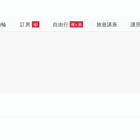
遊輪
訂房
自由行
旅遊講座
護
省!
機+酒