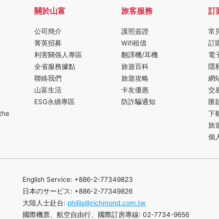
關於山富
旅客服務
訂
公司簡介
護照簽證
常
菁英招募
Wifi租借
訂
利害關係人專區
翻譯機/耳機
電
全省服務據點
旅遊百科
隱
聯絡我們
旅遊攻略
網
山富生活
卡友優惠
交
ESG永續專區
防詐騙通知
匯
the
下
旅
個
English Service: +886-2-77349823
日本のサービス: +886-2-77349826
大陸人士赴台:
phillis@richmond.com.tw
國際機票、航空自由行、國際訂房專線: 02-7734-9656