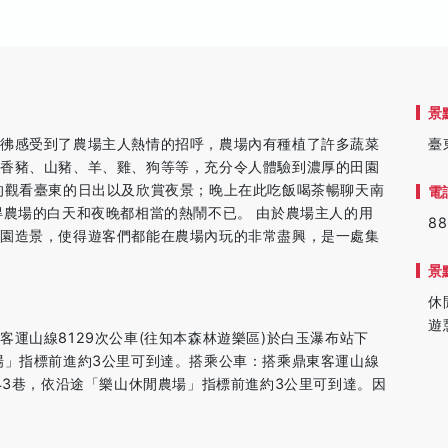
景
彷彿感受到了農場主人熱情的招呼，農場內有種植了許多蔬菜
臺
麝香豬、山豬、羊、雞、狗等等，充分令人體驗到濃厚的田園
的觀看臺東的日出以及欣賞夜景；晚上在此吃飯喝茶暢聊天南
電
得農場的白天和夜晚都相當的熱鬧不已。 由於農場主人的用
88
田園造景，使得遊客們都能在農場內玩的非常盡興，是一處集
景
休
遊
運山線8129次公車(往知本森林遊樂區)於白玉瀑布站下
場」指標前進約3公里可到達。搭乘公車：搭乘鼎東客運山線
43巷，依沿途「樂山休閒農場」指標前進約3公里可到達。因