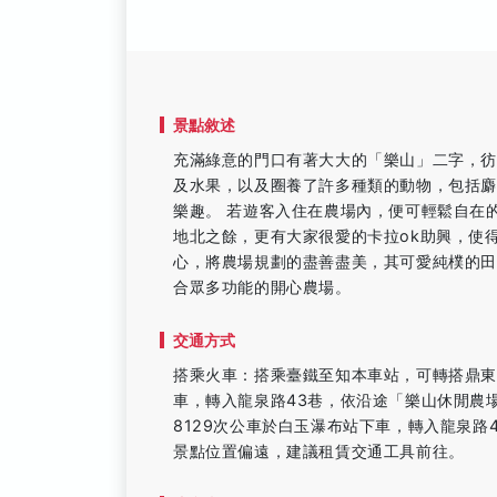
景點敘述
充滿綠意的門口有著大大的「樂山」二字，
及水果，以及圈養了許多種類的動物，包括
樂趣。 若遊客入住在農場內，便可輕鬆自在
地北之餘，更有大家很愛的卡拉ok助興，使
心，將農場規劃的盡善盡美，其可愛純樸的
合眾多功能的開心農場。
交通方式
搭乘火車：搭乘臺鐵至知本車站，可轉搭鼎東客
車，轉入龍泉路43巷，依沿途「樂山休閒農
8129次公車於白玉瀑布站下車，轉入龍泉路
景點位置偏遠，建議租賃交通工具前往。