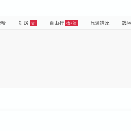
遊輪
訂房
自由行
旅遊講座
護
省!
機+酒