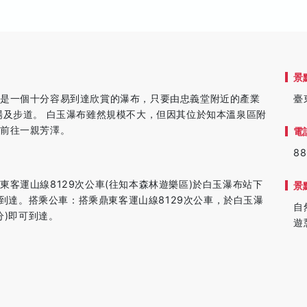
景
，是一個十分容易到達欣賞的瀑布，只要由忠義堂附近的產業
臺
場及步道。 白玉瀑布雖然規模不大，但因其位於知本溫泉區附
客前往一親芳澤。
電
88
客運山線8129次公車(往知本森林遊樂區)於白玉瀑布站下
景
可到達。搭乘公車：搭乘鼎東客運山線8129次公車，於白玉瀑
自
分)即可到達。
遊