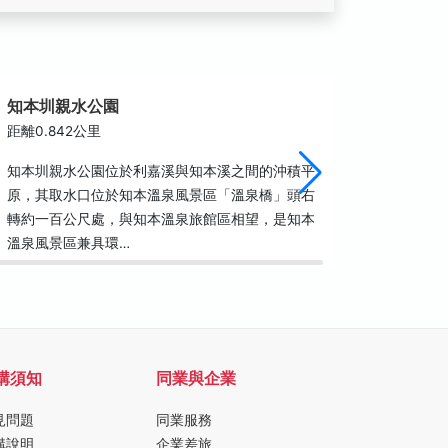
知本圳親水公園
知本福
距離0.842公里
距離0.9
知本圳親水公園位於利嘉溪與知本溪之間的沖積平
位於臺東
原，其取水口位於知本溫泉風景區「溫泉橋」頭右
本地區知
轉約一百公尺處，與知本溫泉旅館區相望，是知本
幾次傳奇
溫泉風景區兼具環…
宮分靈出
購須知
同業與企業
見問題
同業服務
購說明
企業差旅