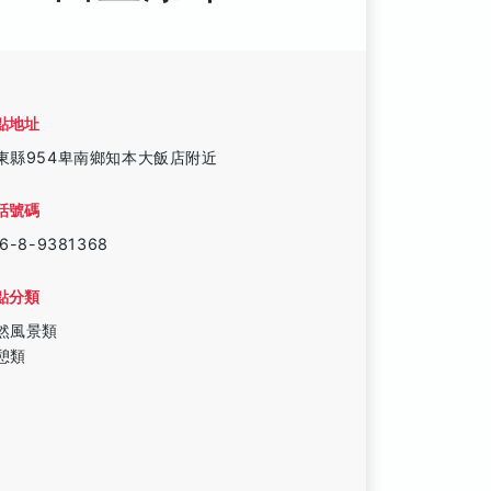
點地址
東縣954卑南鄉知本大飯店附近
話號碼
6-8-9381368
點分類
然風景類
憩類