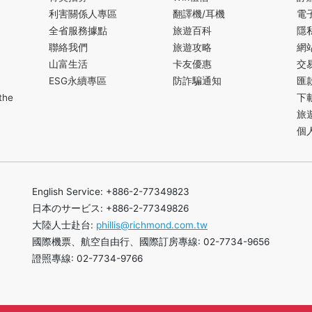
利害關係人專區
翻譯機/耳機
電
全省服務據點
旅遊百科
隱
聯絡我們
旅遊攻略
網
山富生活
卡友優惠
交
ESG永續專區
防詐騙通知
匯
the
下
旅
個
English Service: +886-2-77349823
日本のサービス: +886-2-77349826
大陸人士赴台:
phillis@richmond.com.tw
國際機票、航空自由行、國際訂房專線: 02-7734-9656
證照專線: 02-7734-9766