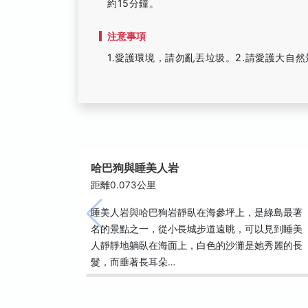
約15分鐘。
注意事項
1.愛護環境，請勿亂丟垃圾。2.請愛護大自
哈巴狗與睡美人岩
距離0.073公里
睡美人岩與哈巴狗岩靜臥在海參坪上，是綠島最著
名的景點之一，從小長城步道遠眺，可以見到睡美
人靜靜地躺臥在海面上，白色的沙灘是她秀麗的長
髮，而垂著長耳朵…