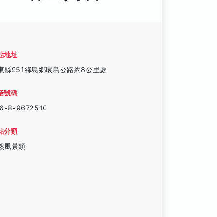
點地址
東縣951綠島鄉環島公路約8公里處
話號碼
6-8-9672510
點分類
然風景類