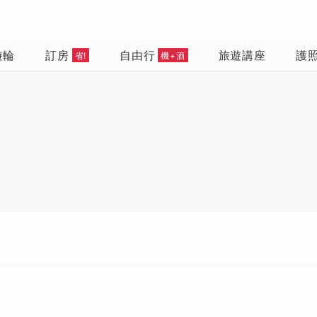
遊輪
訂房
自由行
旅遊講座
護
省!
機+酒