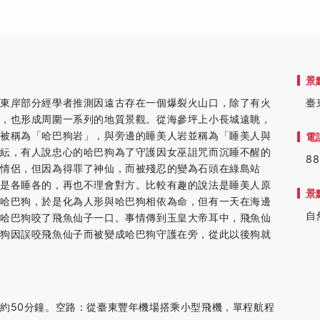
景
中東岸部分經學者推測因遠古存在一個爆裂火山口，除了有火
臺
同，也形成周圍一系列的地質景觀。從海參坪上小長城遠眺，
，被稱為「哈巴狗岩」，與旁邊的睡美人岩並稱為「睡美人與
電
紛紜，有人說忠心的哈巴狗為了守護因女巫詛咒而沉睡不醒的
88
情侶，但因為得罪了神仙，而被殘忍的變為石頭在綠島站
於是各睡各的，再也不理會對方。比較有趣的說法是睡美人原
景
浪哈巴狗，於是化為人形與哈巴狗相依為命，但有一天在海邊
自
，哈巴狗咬了飛魚仙子一口。事情傳到玉皇大帝耳中，飛魚仙
巴狗因誤咬飛魚仙子而被變成哈巴狗守護在旁，從此以後狗就
約50分鐘。空路：從臺東豐年機場搭乘小型飛機，單程航程