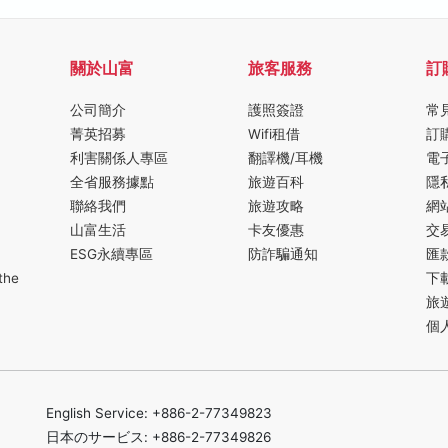
關於山富
旅客服務
訂
公司簡介
護照簽證
常
菁英招募
Wifi租借
訂
利害關係人專區
翻譯機/耳機
電
全省服務據點
旅遊百科
隱
聯絡我們
旅遊攻略
網
山富生活
卡友優惠
交
ESG永續專區
防詐騙通知
匯
the
下
旅
個
English Service: +886-2-77349823
日本のサービス: +886-2-77349826