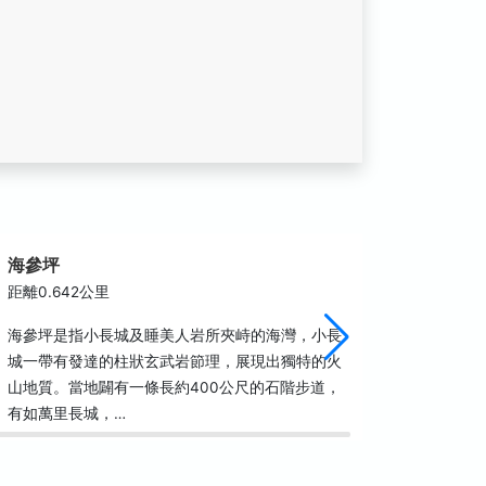
海參坪
柚子湖
距離0.642公里
距離1.2
海參坪是指小長城及睡美人岩所夾峙的海灣，小長
海岸附近
城一帶有發達的柱狀玄武岩節理，展現出獨特的火
珊瑚礁質
山地質。當地闢有一條長約400公尺的石階步道，
洞、火山
有如萬里長城，…
譽為最自