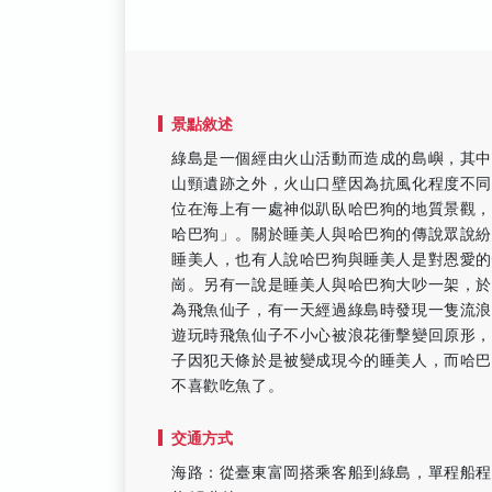
景點敘述
綠島是一個經由火山活動而造成的島嶼，其
山頸遺跡之外，火山口壁因為抗風化程度不
位在海上有一處神似趴臥哈巴狗的地質景觀
哈巴狗」。關於睡美人與哈巴狗的傳說眾說
睡美人，也有人說哈巴狗與睡美人是對恩愛的
崗。另有一說是睡美人與哈巴狗大吵一架，
為飛魚仙子，有一天經過綠島時發現一隻流
遊玩時飛魚仙子不小心被浪花衝擊變回原形
子因犯天條於是被變成現今的睡美人，而哈
不喜歡吃魚了。
交通方式
海路：從臺東富岡搭乘客船到綠島，單程船程