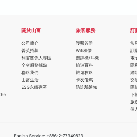
關於山富
旅客服務
訂
公司簡介
護照簽證
常
菁英招募
Wifi租借
訂
利害關係人專區
翻譯機/耳機
電
全省服務據點
旅遊百科
隱
聯絡我們
旅遊攻略
網
山富生活
卡友優惠
交
ESG永續專區
防詐騙通知
匯
the
下
旅
個
English Service: +886-2-77349823