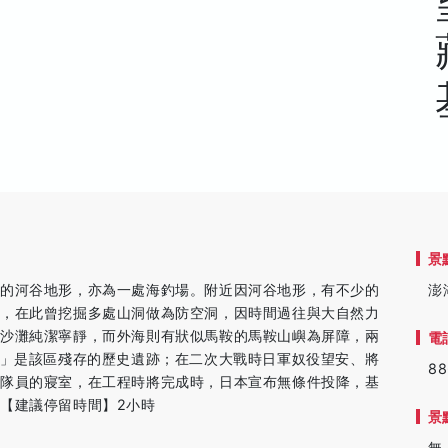
景
向的河谷地形，亦為一處海釣場。附近因河谷地形，有不少的
澎
洞，在此曾挖掘多處山洞做為防空洞，因時間過往與大自然力
圍沙灘純潔寧靜，而外海則有狀似馬鞍的馬鞍山嶼為屏障，兩
電
洞」是該區殘存的歷史遺跡；在二次大戰時日軍奴役望安、將
88
攻隊員的寢室，在工程時將完成時，日本宣布無條件投降，基
【建議停留時間】2小時
景
無