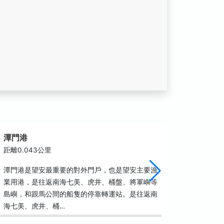
潭門港
吳府宮
距離0.043公里
距離0.2
潭門港是望安最重要的對外門戶，也是望安主要漁
建於康熙
業用港，是往返南海七美、虎井、桶盤、將軍嶼等
信徒遍及
島嶼，和跟馬公間的船隻的停靠轉運站。是往返南
該宮主神
海七美、虎井、桶…
外,並供