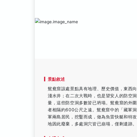
景點敘述
鴛鴦窟該處景點具有地理、歷史價值，東西
淺水井；在二次大戰時，也是望安人的防空
量，這些防空洞多數皆已坍塌。鴛鴦窟的外
者相隔約600公尺之遠。鴛鴦窟中的「藏軍
軍兩島居民，挖鑿而成，做為魚雷快艇和特
地因此廢棄，多處洞穴皆已崩塌，僅剩遺跡。