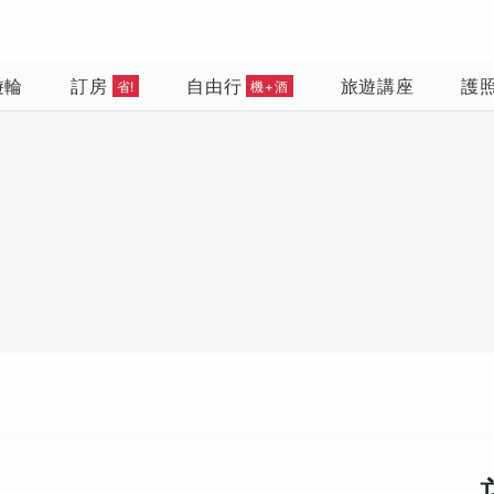
遊輪
訂房
自由行
旅遊講座
護
省!
機+酒