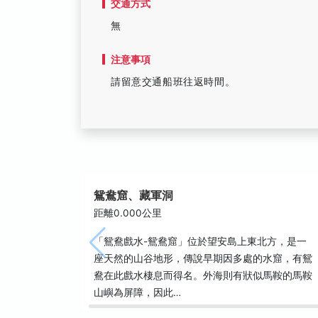
交通方式
無
注意事項
請留意交通船班往返時間。
鴛鴦窟、藏軍洞
距離0.000公里
「鴛鴦戲水-鴛鴦窟」位於望安島上東北方，是一
座天然的山谷地形，傳說早期因多處的水窟，有鴛
鴦在此戲水棲息而得名。外海則有狀似馬鞍的馬鞍
山嶼為屏障，因此…