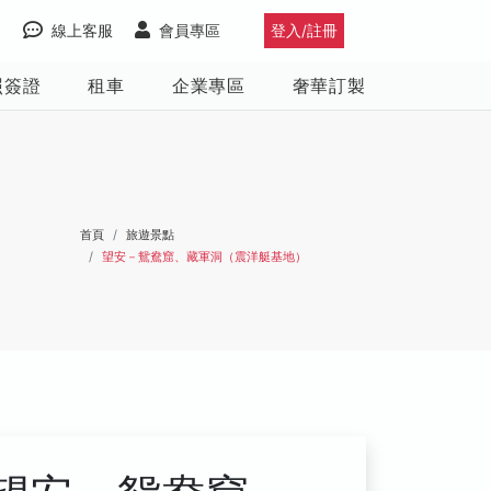
線上客服
會員專區
登入/註冊
照簽證
租車
企業專區
奢華訂製
首頁
旅遊景點
望安－鴛鴦窟、藏軍洞（震洋艇基地）