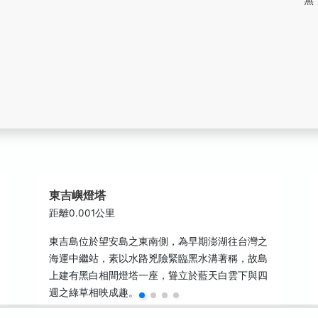
東吉嶼燈塔
距離0.001公里
東吉島位於望安島之東南側，為早期澎湖往台灣之
海運中繼站，素以水路兇險緊臨黑水溝著稱，故島
上建有黑白相間燈塔一座，聳立於藍天白雲下與四
週之綠草相映成趣。