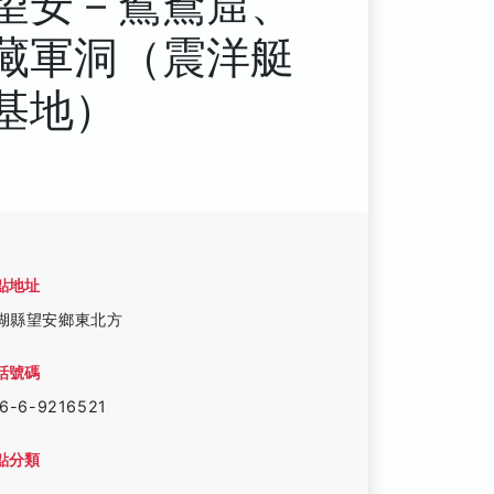
望安－鴛鴦窟、
藏軍洞（震洋艇
基地）
點地址
湖縣望安鄉東北方
話號碼
6-6-9216521
點分類