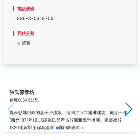
電話號碼
886-3-5319756
景點分類
古蹟類
張氏節孝坊
距離0.346公里
為表彰鄭用錦的妻子張棗娘，清同治五年題准建坊，同治十年
(西元1871年)正式建張氏節孝坊於湳雅萬年橋畔。張棗娘於
1820年嫁鄭用錦為繼室，鄭用錦過世…