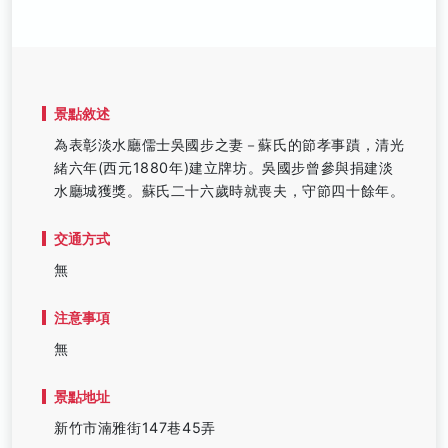
景點敘述
為表彰淡水廳儒士吳國步之妻－蘇氏的節孝事蹟，清光
緒六年(西元1880年)建立牌坊。吳國步曾參與捐建淡
水廳城獲獎。蘇氏二十六歲時就喪夫，守節四十餘年。
交通方式
無
注意事項
無
景點地址
新竹市湳雅街147巷45弄