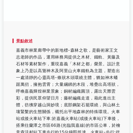
景點敘述
嘉義市林業廊帶中的新地標-森林之歌，是藝術家王文
志老師的作品，運用林務局提供之木材、鐵軌、黃藤及
石材等素材製作，重現嘉義「木材之都」榮景。設計意
象上乃是以高聳神木及阿里山火車鐵軌為主題，塑造出
一處清靜的心靈高塔-條狀木頭環繞主體，猶如神木蟠
踞萬仞，擁抱雲霄；大量綑綁的木段，堆疊出高塔狀，
呼喚嘉義輝煌林業景象；銅材編織圓頂，露出天際雲
彩，提供民眾仰望日月；藤材編織走道，藉此進出主
體，彷彿穿越山洞妙境；底部鋼架石籠環繞，與山林土
壤緊繫的生態關係，襯托出平地森林的特殊環境。火車
站或後火車站下車:於嘉義火車站(或後火車站)下車後，
搭乘往蘭潭之市區66路(光臨我嘉線)的市區公車，於檜
意森活村站下車步行約15分鐘即抵達。火車站-步行:從