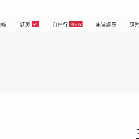
遊輪
訂房
自由行
旅遊講座
護
省!
機+酒