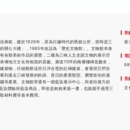
景
佳典範，建於1929年，原為日據時代的舊鎮公所，當時是三
新
的辦公大樓」，1995年改設為「歷史文物館」。文物館本身
還有各類美術作品的展覽，二樓為三峽人文史蹟文物的展示空
電
承傳地方文化有相當的貢獻。廣達70坪的兩層樓磚造廳舍，
88
的建築物，仔細觀察這些日洋合璧的紅磚建築，會發現它們在
可看到過去三峽發展的軌跡、昔日的產業類型、瀏覽老街的過
景
樟腦等產業。文物館旁還有一個藍染展示中心，與老街後方的
文
Y藍染體驗與藍染商品，即使是匆匆來過一遭，也能親手感受三
收取材料費等基本費用。