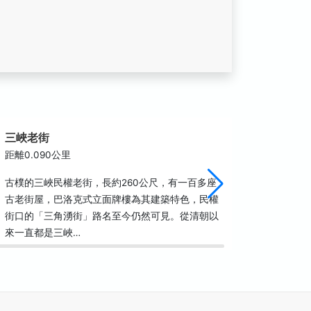
三峽老街
三峽興
距離0.090公里
距離0.1
古樸的三峽民權老街，長約260公尺，有一百多座
見證了「
古老街屋，巴洛克式立面牌樓為其建築特色，民權
慶、道光
街口的「三角湧街」路名至今仍然可見。從清朝以
過烽火洗
來一直都是三峽…
民眾信仰