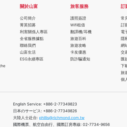
關於山富
旅客服務
訂
公司簡介
護照簽證
常
菁英招募
Wifi租借
訂
利害關係人專區
翻譯機/耳機
電
全省服務據點
旅遊百科
隱
聯絡我們
旅遊攻略
網
山富生活
卡友優惠
交
ESG永續專區
防詐騙通知
匯
the
下
旅
個
English Service: +886-2-77349823
日本のサービス: +886-2-77349826
大陸人士赴台:
phillis@richmond.com.tw
國際機票、航空自由行、國際訂房專線: 02-7734-9656