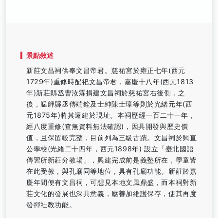
景點敘述
新莊文昌祠供奉文昌帝君。慈祐宮於雍正七年(西元
1729年)重修時配祀文昌帝君，嘉慶十八年(西元1813
年)新莊縣丞曹汝霖捐建文昌祠於慈祐宮右後側，之
後，艋舺縣丞傳端銓及士紳陳士璋等則於光緒元年(西
元1875年)將其遷建於現址。本祠歷經一百二十一年，
經八度重修(查無資料無法確認)，因具開發與歷史價
值，且保留較完整，目前列為三級古蹟。文昌祠於興直
公學校(光緒二十四年，西元1898年) 設立「臺北國語
傳習所新莊分教場」，興建完成前是義塾所在，學童皆
在此受教，與孔廟同等地位，具有孔廟功能。新莊於嘉
慶年間便有文昌祠，可想見本地文風鼎盛，而本祠對新
莊文化的發展也深具意義，應善加維護保存，使其再度
發揮社教功能。