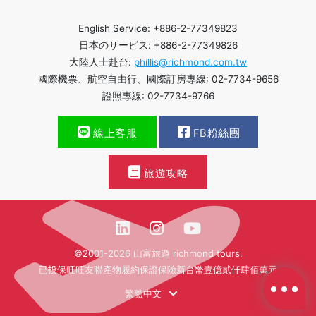
English Service: +886-2-77349823
日本のサービス: +886-2-77349826
大陸人士赴台:
phillis@richmond.com.tw
國際機票、航空自由行、國際訂房專線: 02-7734-9656
證照專線: 02-7734-9766
線上客服
FB粉絲團
旅遊攻略
©2001-2026 山富旅遊 richmond tours.
已投保旺旺友聯產物履約保證保險新台幣壹億貳仟肆佰萬元
繁體中文