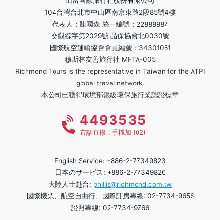
山富國際旅行社股份有限公司
104台灣台北市中山區南京東路2段85號4樓
代表人：陳國森 統一編號：22888987
交觀綜字第2029號 品保協會北0030號
國際航空運輸協會會員編號：34301061
穆斯林友善旅行社 MFTA-005
Richmond Tours is the representative in Taiwan for the ATPI
global travel network.
本公司已獲得環境部銀級環保旅行業認證標章
4493535
市話直撥，手機加 (02)
English Service: +886-2-77349823
日本のサービス: +886-2-77349826
大陸人士赴台:
phillis@richmond.com.tw
國際機票、航空自由行、國際訂房專線: 02-7734-9656
證照專線: 02-7734-9766