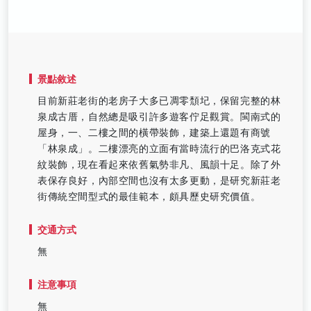
景點敘述
目前新莊老街的老房子大多已凋零頹圮，保留完整的林
泉成古厝，自然總是吸引許多遊客佇足觀賞。閩南式的
屋身，一、二樓之間的橫帶裝飾，建築上還題有商號
「林泉成」。二樓漂亮的立面有當時流行的巴洛克式花
紋裝飾，現在看起來依舊氣勢非凡、風韻十足。除了外
表保存良好，內部空間也沒有太多更動，是研究新莊老
街傳統空間型式的最佳範本，頗具歷史研究價值。
交通方式
無
注意事項
無