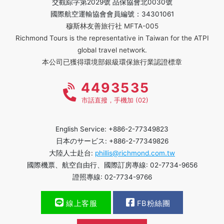
交觀綜字第2029號 品保協會北0030號
國際航空運輸協會會員編號：34301061
穆斯林友善旅行社 MFTA-005
Richmond Tours is the representative in Taiwan for the ATPI
global travel network.
本公司已獲得環境部銀級環保旅行業認證標章
4493535
市話直撥，手機加 (02)
English Service: +886-2-77349823
日本のサービス: +886-2-77349826
大陸人士赴台:
phillis@richmond.com.tw
國際機票、航空自由行、國際訂房專線: 02-7734-9656
證照專線: 02-7734-9766
線上客服
FB粉絲團