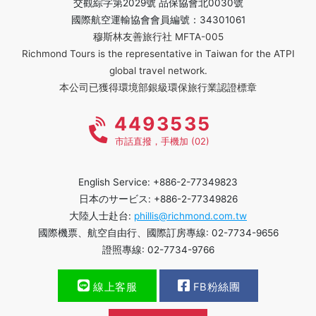
交觀綜字第2029號 品保協會北0030號
國際航空運輸協會會員編號：34301061
穆斯林友善旅行社 MFTA-005
Richmond Tours is the representative in Taiwan for the ATPI
global travel network.
本公司已獲得環境部銀級環保旅行業認證標章
4493535
市話直撥，手機加 (02)
English Service: +886-2-77349823
日本のサービス: +886-2-77349826
大陸人士赴台:
phillis@richmond.com.tw
國際機票、航空自由行、國際訂房專線: 02-7734-9656
證照專線: 02-7734-9766
線上客服
FB粉絲團