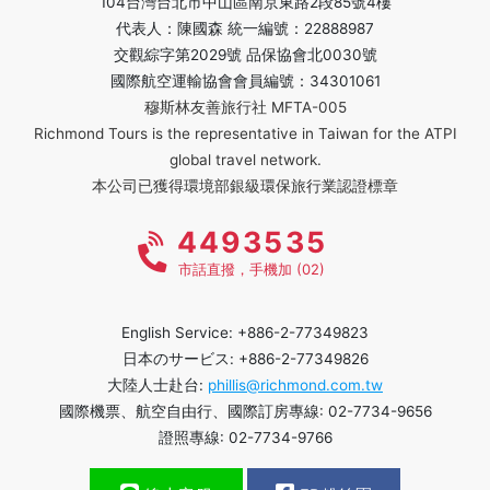
104台灣台北市中山區南京東路2段85號4樓
代表人：陳國森 統一編號：22888987
交觀綜字第2029號 品保協會北0030號
國際航空運輸協會會員編號：34301061
穆斯林友善旅行社 MFTA-005
Richmond Tours is the representative in Taiwan for the ATPI
global travel network.
本公司已獲得環境部銀級環保旅行業認證標章
4493535
市話直撥，手機加 (02)
English Service: +886-2-77349823
日本のサービス: +886-2-77349826
大陸人士赴台:
phillis@richmond.com.tw
國際機票、航空自由行、國際訂房專線: 02-7734-9656
證照專線: 02-7734-9766