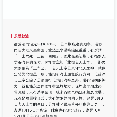
景點敘述
建於清同治元年(1861年)，是早期所建的廟宇。漢移
民自大陸來臺墾荒，渡過黑水溝時險阻重重，有所謂
「十去六死，三留一回頭」，因此在臺初期，有很多人
需要海神的保佑。保坪宮主祀「北極玄天上帝」，鄉民
大多稱為「上帝公」，玄天上帝是鎮守北天之神，就像
燈塔與北極星一般，能指引海上船隻航行方向，信徒深
信上帝公除了是很值得信賴的海神之外，還有治病的神
力，並且能永遠保佑坪林這塊地方。保坪宮早期建築非
常克難，只有茅草屋頂，後來得鄉民捐錢加蓋及改裝，
現在是兩層樓形式，還有遮陽遮雨的天棚。農曆3月3
日玄天上帝的生日，是坪林區最為重要的慶典日之一，
農曆1月15日元宵節，此處也有迎燈遊行，農曆10月
27日則是年尾的演戲拜拜。