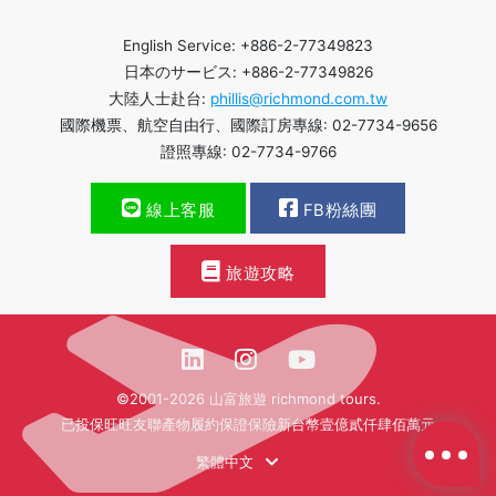
English Service: +886-2-77349823
日本のサービス: +886-2-77349826
大陸人士赴台:
phillis@richmond.com.tw
國際機票、航空自由行、國際訂房專線: 02-7734-9656
證照專線: 02-7734-9766
線上客服
FB粉絲團
旅遊攻略
©2001-2026 山富旅遊 richmond tours.
已投保旺旺友聯產物履約保證保險新台幣壹億貳仟肆佰萬元
繁體中文