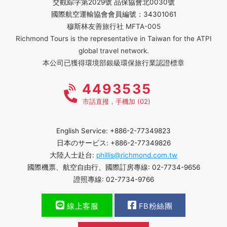
交觀綜字第2029號 品保協會北0030號
國際航空運輸協會會員編號：34301061
穆斯林友善旅行社 MFTA-005
Richmond Tours is the representative in Taiwan for the ATPI
global travel network.
本公司已獲得環境部銀級環保旅行業認證標章
4493535
市話直撥，手機加 (02)
English Service: +886-2-77349823
日本のサービス: +886-2-77349826
大陸人士赴台:
phillis@richmond.com.tw
國際機票、航空自由行、國際訂房專線: 02-7734-9656
證照專線: 02-7734-9766
線上客服
FB粉絲團