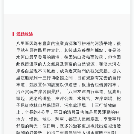
景點敘述
八里區因為有豐富的漁業資源和可耕種的河濱平地，很
早就有原住民居住於此，其後成為移墾的據點，並是淡
水河口最早發展的商港，後因港口淤積而沒落，但也因
此保留濃厚的人文氣息及豐富的自然資源，和淡水河右
岸各自呈現不同風貌，成為近來熱門的觀光景點。從八
里渡船頭到十三行博物館之間，目前規劃有完善的自行
車道，並設置休閒設施以供遊憩，很適合租借腳踏車，
沿路賞玩左岸各個景點。「八里左岸自行車道」從渡船
頭起，經老榕碉堡、左岸公園、水興宮、左岸劇場、挖
子尾紅樹林自然保護區、污水處理場、十三行博物館
止，全長約4公里，平日的清晨及傍晚是居民運動的好
地方，慢跑、散步、騎車，都讓人遠離塵囂，享受寧靜
舒適的時光；假日時，眾多的遊客更加襯托出這裡活潑
熱鬧的好景致。如從二重疏洪道進入淡水河閘門到對