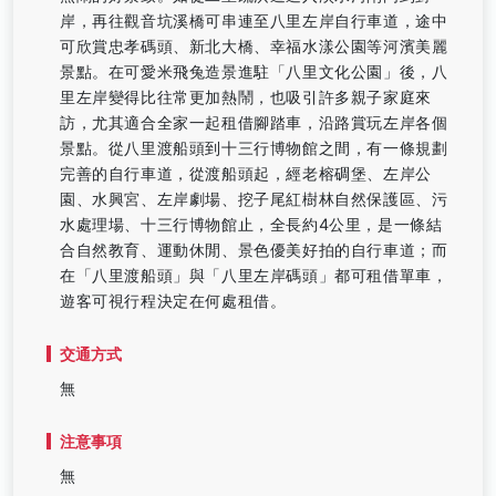
岸，再往觀音坑溪橋可串連至八里左岸自行車道，途中
可欣賞忠孝碼頭、新北大橋、幸福水漾公園等河濱美麗
景點。在可愛米飛兔造景進駐「八里文化公園」後，八
里左岸變得比往常更加熱鬧，也吸引許多親子家庭來
訪，尤其適合全家一起租借腳踏車，沿路賞玩左岸各個
景點。從八里渡船頭到十三行博物館之間，有一條規劃
完善的自行車道，從渡船頭起，經老榕碉堡、左岸公
園、水興宮、左岸劇場、挖子尾紅樹林自然保護區、污
水處理場、十三行博物館止，全長約4公里，是一條結
合自然教育、運動休閒、景色優美好拍的自行車道；而
在「八里渡船頭」與「八里左岸碼頭」都可租借單車，
遊客可視行程決定在何處租借。
交通方式
無
注意事項
無