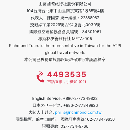
山富國際旅行社股份有限公司
104台灣台北市中山區南京東路2段85號4樓
代表人：陳國森 統一編號：22888987
交觀綜字第2029號 品保協會北0030號
國際航空運輸協會會員編號：34301061
穆斯林友善旅行社 MFTA-005
Richmond Tours is the representative in Taiwan for the ATPI
global travel network.
本公司已獲得環境部銀級環保旅行業認證標章
4493535
市話直撥，手機加 (02)
English Service: +886-2-77349823
日本のサービス: +886-2-77349826
大陸人士赴台:
phillis@richmond.com.tw
國際機票、航空自由行、國際訂房專線: 02-7734-9656
證照專線: 02-7734-9766