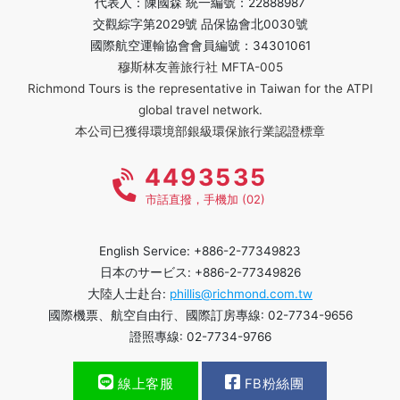
代表人：陳國森 統一編號：22888987
交觀綜字第2029號 品保協會北0030號
國際航空運輸協會會員編號：34301061
穆斯林友善旅行社 MFTA-005
Richmond Tours is the representative in Taiwan for the ATPI
global travel network.
本公司已獲得環境部銀級環保旅行業認證標章
4493535
市話直撥，手機加 (02)
English Service: +886-2-77349823
日本のサービス: +886-2-77349826
大陸人士赴台:
phillis@richmond.com.tw
國際機票、航空自由行、國際訂房專線: 02-7734-9656
證照專線: 02-7734-9766
線上客服
FB粉絲團