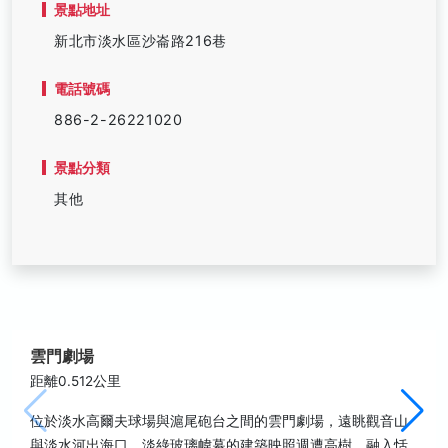
景點地址
新北市淡水區沙崙路216巷
電話號碼
886-2-26221020
景點分類
其他
雲門劇場
距離0.512公里
位於淡水高爾夫球場與滬尾砲台之間的雲門劇場，遠眺觀音山
與淡水河出海口，淡綠玻璃幃幕的建築映照週遭高樹，融入恬