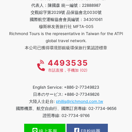
代表人：陳國森 統一編號：22888987
交觀綜字第2029號 品保協會北0030號
國際航空運輸協會會員編號：34301061
穆斯林友善旅行社 MFTA-005
Richmond Tours is the representative in Taiwan for the ATPI
global travel network.
本公司已獲得環境部銀級環保旅行業認證標章
4493535
市話直撥，手機加 (02)
English Service: +886-2-77349823
日本のサービス: +886-2-77349826
大陸人士赴台:
phillis@richmond.com.tw
國際機票、航空自由行、國際訂房專線: 02-7734-9656
證照專線: 02-7734-9766
線上客服
FB粉絲團