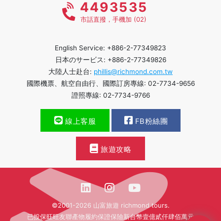
4493535
市話直撥，手機加 (02)
English Service: +886-2-77349823
日本のサービス: +886-2-77349826
大陸人士赴台:
phillis@richmond.com.tw
國際機票、航空自由行、國際訂房專線: 02-7734-9656
證照專線: 02-7734-9766
線上客服
FB粉絲團
旅遊攻略
©2001-2026 山富旅遊 richmond tours.
已投保旺旺友聯產物履約保證保險新台幣壹億貳仟肆佰萬元