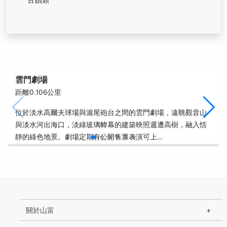
雲門劇場
距離0.106公里
位於淡水高爾夫球場與滬尾砲台之間的雲門劇場，遠眺觀音山
與淡水河出海口，淡綠玻璃幃幕的建築映照週遭高樹，融入恬
靜的綠色地景。劇場定期有公開售票表演可上…
關於山富