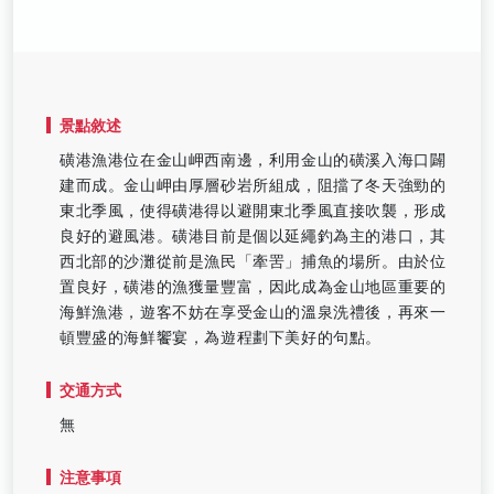
景點敘述
磺港漁港位在金山岬西南邊，利用金山的磺溪入海口闢
建而成。金山岬由厚層砂岩所組成，阻擋了冬天強勁的
東北季風，使得磺港得以避開東北季風直接吹襲，形成
良好的避風港。磺港目前是個以延繩釣為主的港口，其
西北部的沙灘從前是漁民「牽罟」捕魚的場所。由於位
置良好，磺港的漁獲量豐富，因此成為金山地區重要的
海鮮漁港，遊客不妨在享受金山的溫泉洗禮後，再來一
頓豐盛的海鮮饗宴，為遊程劃下美好的句點。
交通方式
無
注意事項