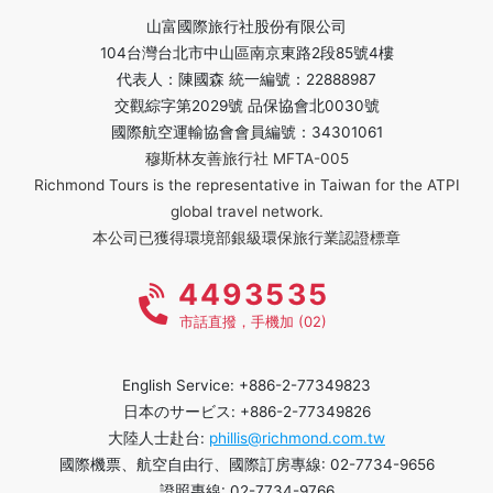
山富國際旅行社股份有限公司
104台灣台北市中山區南京東路2段85號4樓
代表人：陳國森 統一編號：22888987
交觀綜字第2029號 品保協會北0030號
國際航空運輸協會會員編號：34301061
穆斯林友善旅行社 MFTA-005
Richmond Tours is the representative in Taiwan for the ATPI
global travel network.
本公司已獲得環境部銀級環保旅行業認證標章
4493535
市話直撥，手機加 (02)
English Service: +886-2-77349823
日本のサービス: +886-2-77349826
大陸人士赴台:
phillis@richmond.com.tw
國際機票、航空自由行、國際訂房專線: 02-7734-9656
證照專線: 02-7734-9766