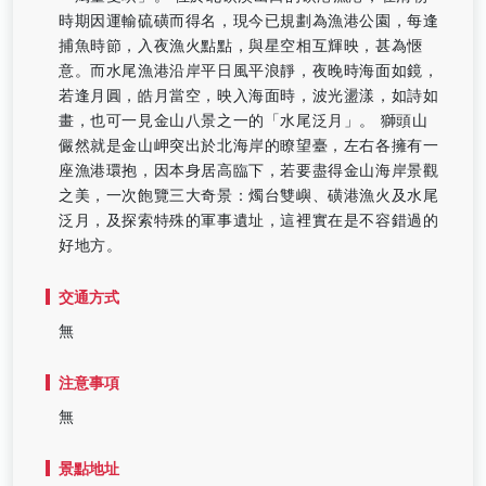
時期因運輸硫磺而得名，現今已規劃為漁港公園，每逢
捕魚時節，入夜漁火點點，與星空相互輝映，甚為愜
意。而水尾漁港沿岸平日風平浪靜，夜晚時海面如鏡，
若逢月圓，皓月當空，映入海面時，波光盪漾，如詩如
畫，也可一見金山八景之一的「水尾泛月」。 獅頭山
儼然就是金山岬突出於北海岸的瞭望臺，左右各擁有一
座漁港環抱，因本身居高臨下，若要盡得金山海岸景觀
之美，一次飽覽三大奇景：燭台雙嶼、磺港漁火及水尾
泛月，及探索特殊的軍事遺址，這裡實在是不容錯過的
好地方。
交通方式
無
注意事項
無
景點地址