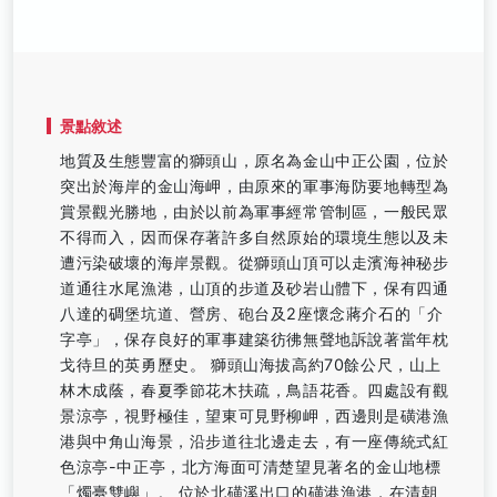
景點敘述
地質及生態豐富的獅頭山，原名為金山中正公園，位於
突出於海岸的金山海岬，由原來的軍事海防要地轉型為
賞景觀光勝地，由於以前為軍事經常管制區，一般民眾
不得而入，因而保存著許多自然原始的環境生態以及未
遭污染破壞的海岸景觀。從獅頭山頂可以走濱海神秘步
道通往水尾漁港，山頂的步道及砂岩山體下，保有四通
八達的碉堡坑道、營房、砲台及2座懷念蔣介石的「介
字亭」，保存良好的軍事建築彷彿無聲地訴說著當年枕
戈待旦的英勇歷史。 獅頭山海拔高約70餘公尺，山上
林木成蔭，春夏季節花木扶疏，鳥語花香。四處設有觀
景涼亭，視野極佳，望東可見野柳岬，西邊則是磺港漁
港與中角山海景，沿步道往北邊走去，有一座傳統式紅
色涼亭-中正亭，北方海面可清楚望見著名的金山地標
「燭臺雙嶼」。 位於北磺溪出口的磺港漁港，在清朝