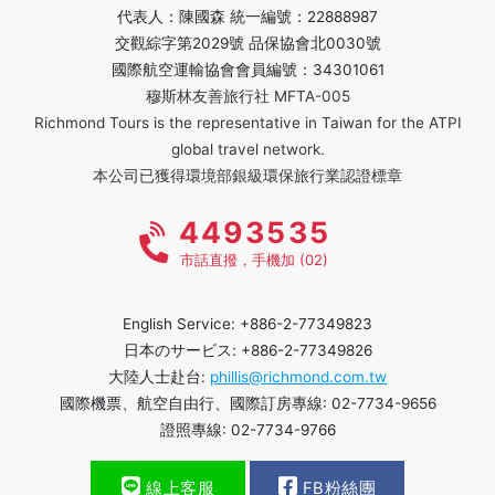
代表人：陳國森 統一編號：22888987
交觀綜字第2029號 品保協會北0030號
國際航空運輸協會會員編號：34301061
穆斯林友善旅行社 MFTA-005
Richmond Tours is the representative in Taiwan for the ATPI
global travel network.
本公司已獲得環境部銀級環保旅行業認證標章
4493535
市話直撥，手機加 (02)
English Service: +886-2-77349823
日本のサービス: +886-2-77349826
大陸人士赴台:
phillis@richmond.com.tw
國際機票、航空自由行、國際訂房專線: 02-7734-9656
證照專線: 02-7734-9766
線上客服
FB粉絲團