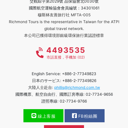
交觀綜字第2029號 品保協會北0030號
國際航空運輸協會會員編號：34301061
穆斯林友善旅行社 MFTA-005
Richmond Tours is the representative in Taiwan for the ATPI
global travel network.
本公司已獲得環境部銀級環保旅行業認證標章
4493535
市話直撥，手機加 (02)
English Service: +886-2-77349823
日本のサービス: +886-2-77349826
大陸人士赴台:
phillis@richmond.com.tw
國際機票、航空自由行、國際訂房專線: 02-7734-9656
證照專線: 02-7734-9766
線上客服
FB粉絲團