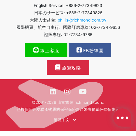
English Service: +886-2-77349823
日本のサービス: +886-2-77349826
大陸人士赴台:
phillis@richmond.com.tw
國際機票、航空自由行、國際訂房專線: 02-7734-9656
證照專線: 02-7734-9766
線上客服
FB粉絲團
旅遊攻略
©2001-2026 山富旅遊 richmond tours.
已投保旺旺友聯產物履約保證保險新台幣壹億貳仟肆佰萬元
繁體中文