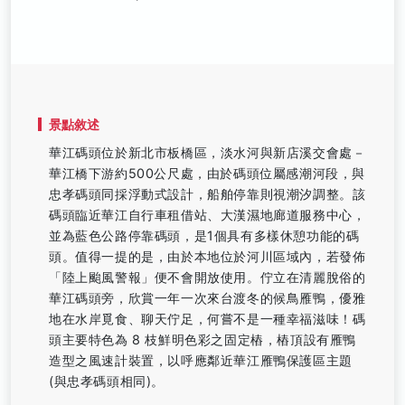
景點敘述
華江碼頭位於新北市板橋區，淡水河與新店溪交會處－
華江橋下游約500公尺處，由於碼頭位屬感潮河段，與
忠孝碼頭同採浮動式設計，船舶停靠則視潮汐調整。該
碼頭臨近華江自行車租借站、大漢濕地廊道服務中心，
並為藍色公路停靠碼頭，是1個具有多樣休憩功能的碼
頭。值得一提的是，由於本地位於河川區域內，若發佈
「陸上颱風警報」便不會開放使用。佇立在清麗脫俗的
華江碼頭旁，欣賞一年一次來台渡冬的候鳥雁鴨，優雅
地在水岸覓食、聊天佇足，何嘗不是一種幸福滋味！碼
頭主要特色為 8 枝鮮明色彩之固定樁，樁頂設有雁鴨
造型之風速計裝置，以呼應鄰近華江雁鴨保護區主題
(與忠孝碼頭相同)。