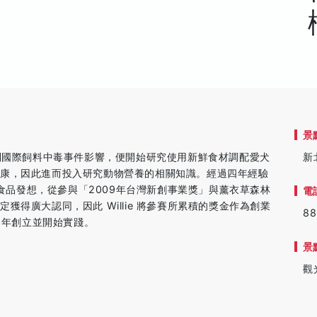
景
犬豆豆受到國際飼料中毒事件影響，便開始研究使用新鮮食材調配愛犬
新
健康，因此進而投入研究動物營養的相關知識。經過四年經驗
物食品發想，從參與「2009年台灣新創事業獎」與薰衣草森林
電
得廣大認同，因此 Willie 將參賽所累積的獎金作為創業
88
009年創立並開始實踐。
景
觀