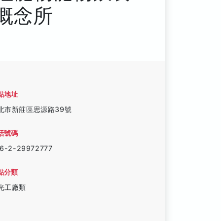
概念所
點地址
北市新莊區思源路39號
話號碼
6-2-29972777
點分類
光工廠類