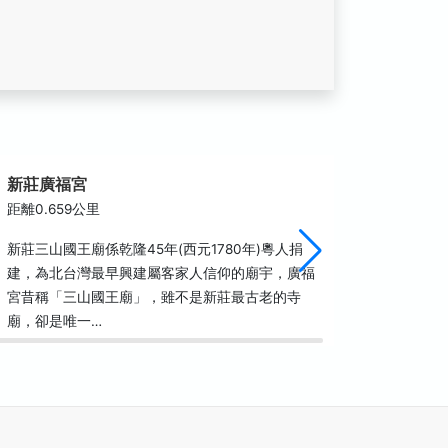
新莊廣福宮
响仁和
距離0.659公里
距離0.6
新莊三山國王廟係乾隆45年(西元1780年)粵人捐
新莊的發
建，為北台灣最早興建屬客家人信仰的廟宇，廣福
帶來城市
宮昔稱「三山國王廟」，雖不是新莊最古老的寺
屬新莊。
廟，卻是唯一…
各種娛樂