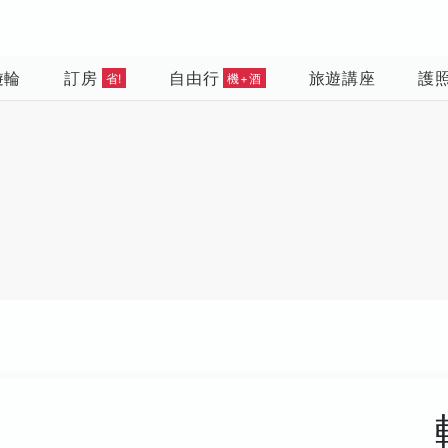
遊輪
訂房
自由行
旅遊講座
護
省!
機+酒