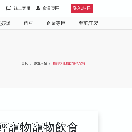
線上客服
會員專區
登入/註冊
照簽證
租車
企業專區
奢華訂製
首頁
旅遊景點
輕寵物寵物飲食概念所
輕寵物寵物飲食