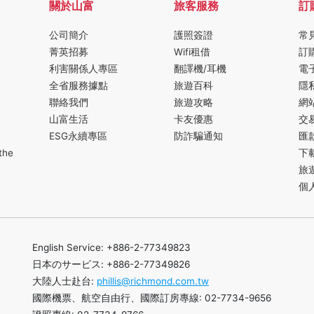
關於山富
旅客服務
訂
公司簡介
護照簽證
常
菁英招募
Wifi租借
訂
利害關係人專區
翻譯機/耳機
電
全省服務據點
旅遊百科
隱
聯絡我們
旅遊攻略
網
山富生活
卡友優惠
交
ESG永續專區
防詐騙通知
匯
the
下
旅
個
English Service: +886-2-77349823
日本のサービス: +886-2-77349826
大陸人士赴台:
phillis@richmond.com.tw
國際機票、航空自由行、國際訂房專線: 02-7734-9656