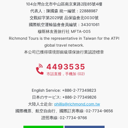
104台灣台北市中山區南京東路2段85號4樓
代表人：陳國森 統一編號：22888987
交觀綜字第2029號 品保協會北0030號
國際航空運輸協會會員編號：34301061
穆斯林友善旅行社 MFTA-005
Richmond Tours is the representative in Taiwan for the ATPI
global travel network.
本公司已獲得環境部銀級環保旅行業認證標章
4493535
市話直撥，手機加 (02)
English Service: +886-2-77349823
日本のサービス: +886-2-77349826
大陸人士赴台:
phillis@richmond.com.tw
國際機票、航空自由行、國際訂房專線: 02-7734-9656
證照專線: 02-7734-9766