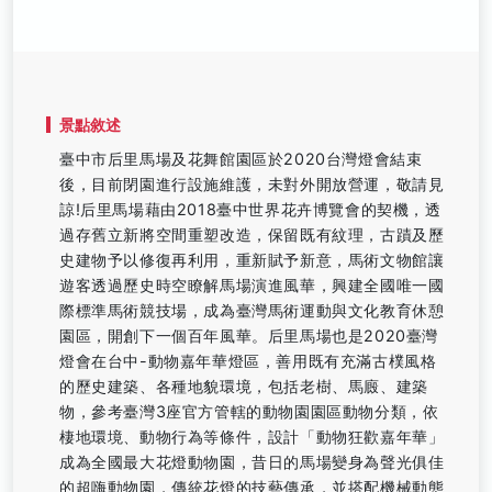
景點敘述
臺中市后里馬場及花舞館園區於2020台灣燈會結束
後，目前閉園進行設施維護，未對外開放營運，敬請見
諒!后里馬場藉由2018臺中世界花卉博覽會的契機，透
過存舊立新將空間重塑改造，保留既有紋理，古蹟及歷
史建物予以修復再利用，重新賦予新意，馬術文物館讓
遊客透過歷史時空瞭解馬場演進風華，興建全國唯一國
際標準馬術競技場，成為臺灣馬術運動與文化教育休憩
園區，開創下一個百年風華。后里馬場也是2020臺灣
燈會在台中-動物嘉年華燈區，善用既有充滿古樸風格
的歷史建築、各種地貌環境，包括老樹、馬廄、建築
物，參考臺灣3座官方管轄的動物園園區動物分類，依
棲地環境、動物行為等條件，設計「動物狂歡嘉年華」
成為全國最大花燈動物園，昔日的馬場變身為聲光俱佳
的超嗨動物園，傳統花燈的技藝傳承，並搭配機械動態