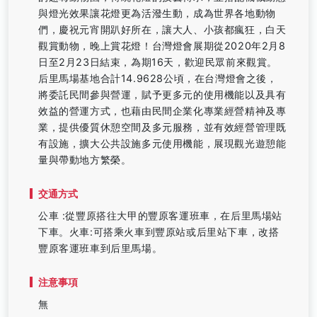
與燈光效果讓花燈更為活潑生動，成為世界各地動物
們，慶祝元宵開趴好所在，讓大人、小孩都瘋狂，白天
觀賞動物，晚上賞花燈！台灣燈會展期從2020年2月8
日至2月23日結束，為期16天，歡迎民眾前來觀賞。
后里馬場基地合計14.9628公頃，在台灣燈會之後，
將委託民間參與營運，賦予更多元的使用機能以及具有
效益的營運方式，也藉由民間企業化專業經營精神及專
業，提供優質休憩空間及多元服務，並有效經營管理既
有設施，擴大公共設施多元使用機能，展現觀光遊憩能
量與帶動地方繁榮。
交通方式
公車 :從豐原搭往大甲的豐原客運班車，在后里馬場站
下車。火車:可搭乘火車到豐原站或后里站下車，改搭
豐原客運班車到后里馬場。
注意事項
無