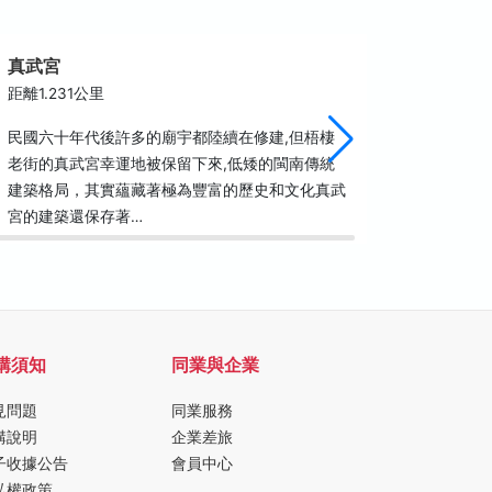
真武宮
梧棲鎮
距離1.231公里
距離1.3
民國六十年代後許多的廟宇都陸續在修建,但梧棲
梧棲早在
老街的真武宮幸運地被保留下來,低矮的閩南傳統
在，為了
建築格局，其實蘊藏著極為豐富的歷史和文化真武
業的發展
宮的建築還保存著…
入館就可
購須知
同業與企業
見問題
同業服務
購說明
企業差旅
子收據公告
會員中心
私權政策