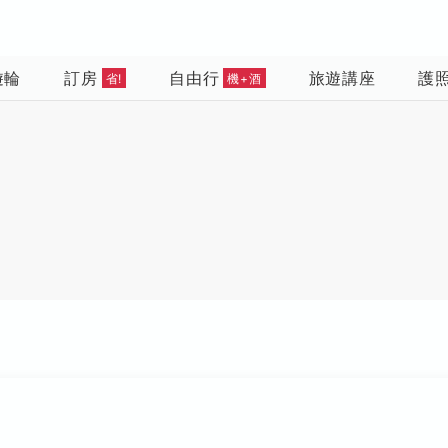
遊輪
訂房
自由行
旅遊講座
護
省!
機+酒