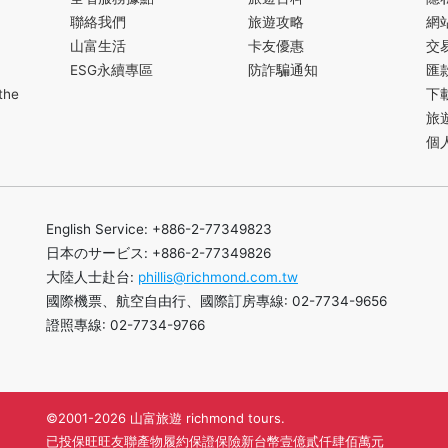
聯絡我們
旅遊攻略
網
山富生活
卡友優惠
交
ESG永續專區
防詐騙通知
匯
the
下
旅
個
English Service: +886-2-77349823
日本のサービス: +886-2-77349826
大陸人士赴台:
phillis@richmond.com.tw
國際機票、航空自由行、國際訂房專線: 02-7734-9656
證照專線: 02-7734-9766
©2001-2026 山富旅遊 richmond tours.
已投保旺旺友聯產物履約保證保險新台幣壹億貳仟肆佰萬元