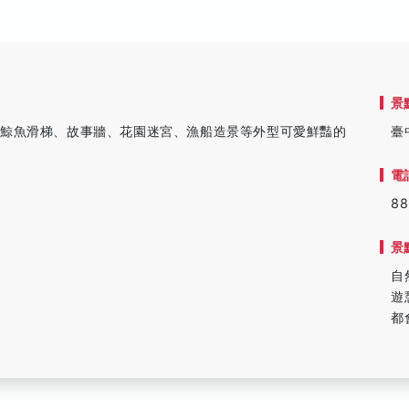
景
、鯨魚滑梯、故事牆、花園迷宮、漁船造景等外型可愛鮮豔的
臺
電
88
景
自
遊
都