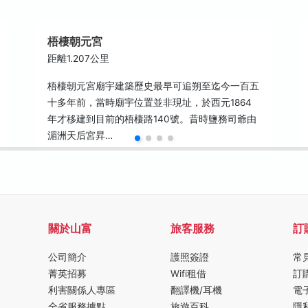
梧棲朝元宮
距離1.207公里
梧棲朝元宮廟宇建築歷史最早可追朔至迄今一百五
十多年前，當時廟宇位置並非現址，於西元1864
年才移建到目前的梧棲路140號。昔時鹽務司爺由
湄洲天后宮昇…
關於山富
旅客服務
訂
公司簡介
護照簽證
常
菁英招募
Wifi租借
訂
利害關係人專區
翻譯機/耳機
電
全省服務據點
旅遊百科
隱