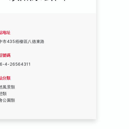
點地址
中市435梧棲區八德東路
話號碼
6-4-26564311
點分類
然風景類
憩類
會公園類