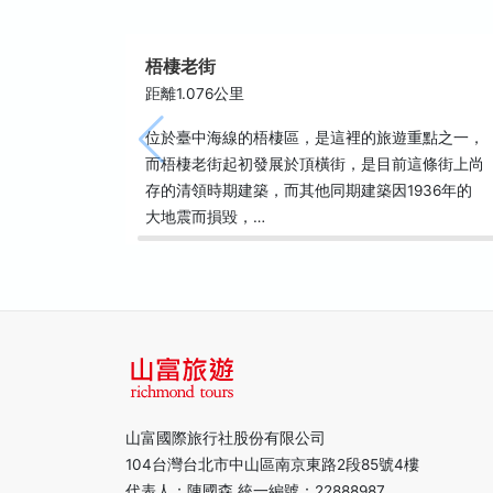
梧棲老街
距離1.076公里
位於臺中海線的梧棲區，是這裡的旅遊重點之一，
而梧棲老街起初發展於頂橫街，是目前這條街上尚
存的清領時期建築，而其他同期建築因1936年的
大地震而損毀，…
山富國際旅行社股份有限公司
104台灣台北市中山區南京東路2段85號4樓
代表人：陳國森 統一編號：22888987