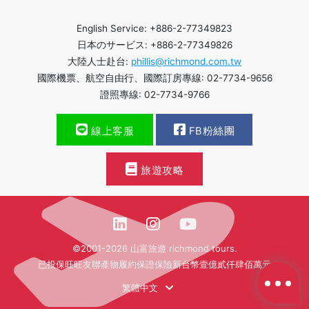
English Service: +886-2-77349823
日本のサービス: +886-2-77349826
大陸人士赴台:
phillis@richmond.com.tw
國際機票、航空自由行、國際訂房專線: 02-7734-9656
證照專線: 02-7734-9766
線上客服
FB粉絲團
旅遊攻略
©2001-2026 山富旅遊 richmond tours.
已投保旺旺友聯產物履約保證保險新台幣壹億貳仟肆佰萬元
繁體中文