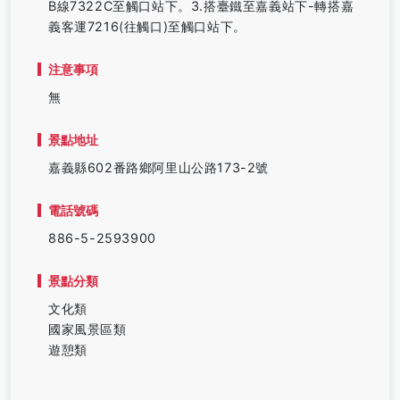
B線7322C至觸口站下。3.搭臺鐵至嘉義站下-轉搭嘉
義客運7216(往觸口)至觸口站下。
注意事項
無
景點地址
嘉義縣602番路鄉阿里山公路173-2號
電話號碼
886-5-2593900
景點分類
文化類
國家風景區類
遊憩類