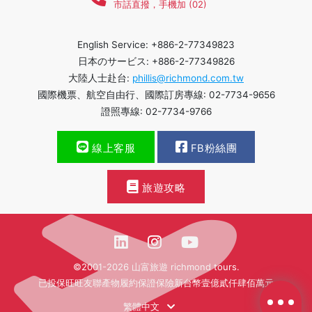
市話直撥，手機加 (02)
English Service: +886-2-77349823
日本のサービス: +886-2-77349826
大陸人士赴台:
phillis@richmond.com.tw
國際機票、航空自由行、國際訂房專線: 02-7734-9656
證照專線: 02-7734-9766
線上客服
FB粉絲團
旅遊攻略
©2001-2026 山富旅遊 richmond tours.
已投保旺旺友聯產物履約保證保險新台幣壹億貳仟肆佰萬元
繁體中文