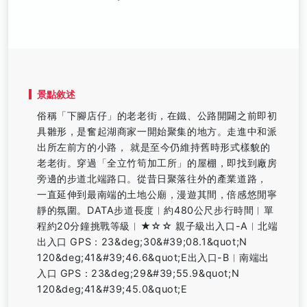
景點敘述
俗稱「下腳店仔」的老老街，在鐵、公路開闢之前即初
具雛形，是奮起湖商家一開始聚集的地方。走進中和派
出所左前方的小路， 就是至今仍維持舊時形式樣貌的
老老街。穿過「全立竹筍加工所」的屋棚，即找到廠房
旁邊的步道北端路口。從昔日聚落往外的產業道路，
一直延伸到最南端的土地公廟，漫遊其間，倍感悠閒寧
靜的氛圍。DATA步道長度︱約480公尺步行時間︱單
程約20分鐘挑戰等級︱★☆☆ 親子級出入口-A︱北端
出入口 GPS：23&deg;30&#39;08.1&quot;N
120&deg;41&#39;46.6&quot;E出入口-B︱南端出
入口 GPS：23&deg;29&#39;55.9&quot;N
120&deg;41&#39;45.0&quot;E