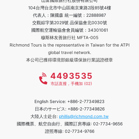
山富國際旅行社股份有限公司
104台灣台北市中山區南京東路2段85號4樓
代表人：陳國森 統一編號：22888987
交觀綜字第2029號 品保協會北0030號
國際航空運輸協會會員編號：34301061
穆斯林友善旅行社 MFTA-005
Richmond Tours is the representative in Taiwan for the ATPI
global travel network.
本公司已獲得環境部銀級環保旅行業認證標章
4493535
市話直撥，手機加 (02)
English Service: +886-2-77349823
日本のサービス: +886-2-77349826
大陸人士赴台:
phillis@richmond.com.tw
國際機票、航空自由行、國際訂房專線: 02-7734-9656
證照專線: 02-7734-9766