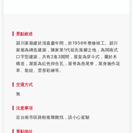
景點敘述
潁川家廟建於清嘉慶年間，於1956年整修竣工。潁川
家廟為磚造建築，陳家第1代祖先落腳之地，為閩南式
口字型建築，共有2進3開間，屋架為穿斗式，屬於木
構造，屋面為紅色仰合瓦，屋脊為燕尾脊，屋身施作花
草、龍紋、雲形彩繪等。
交通方式
無
注意事項
近台南市區路較複雜難找，請小心駕駛
景點地址