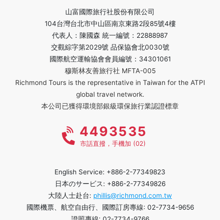
山富國際旅行社股份有限公司
104台灣台北市中山區南京東路2段85號4樓
代表人：陳國森 統一編號：22888987
交觀綜字第2029號 品保協會北0030號
國際航空運輸協會會員編號：34301061
穆斯林友善旅行社 MFTA-005
Richmond Tours is the representative in Taiwan for the ATPI
global travel network.
本公司已獲得環境部銀級環保旅行業認證標章
4493535
市話直撥，手機加 (02)
English Service: +886-2-77349823
日本のサービス: +886-2-77349826
大陸人士赴台:
phillis@richmond.com.tw
國際機票、航空自由行、國際訂房專線: 02-7734-9656
證照專線: 02-7734-9766