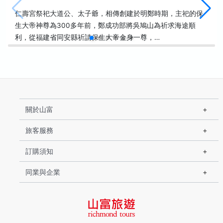
仁壽宮祭祀大道公、太子爺，相傳創建於明鄭時期，主祀的保
生大帝神尊為300多年前，鄭成功部將吳鳩山為祈求海途順
利，從福建省同安縣祈請保生大帝金身一尊，…
關於山富
旅客服務
訂購須知
同業與企業