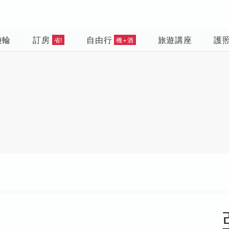
遊輪
訂房
自由行
旅遊講座
護
省!
機+酒