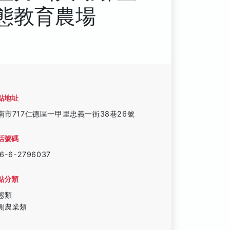
態教育農場
點地址
南市717仁德區一甲里忠義一街38巷26號
話號碼
6-6-2796037
點分類
態類
閒農業類