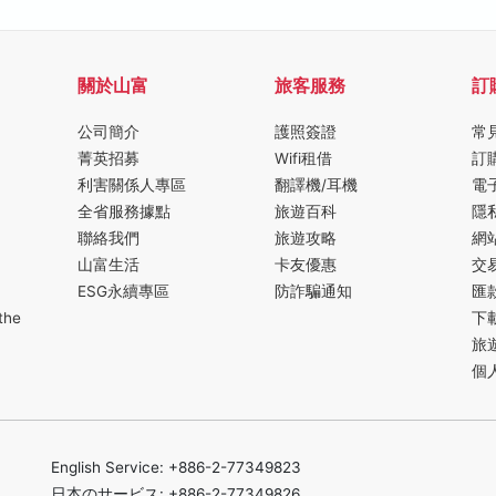
關於山富
旅客服務
訂
公司簡介
護照簽證
常
菁英招募
Wifi租借
訂
利害關係人專區
翻譯機/耳機
電
全省服務據點
旅遊百科
隱
聯絡我們
旅遊攻略
網
山富生活
卡友優惠
交
ESG永續專區
防詐騙通知
匯
the
下
旅
個
English Service: +886-2-77349823
日本のサービス: +886-2-77349826