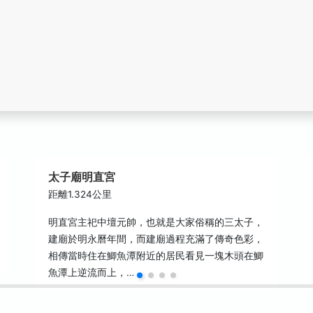
太子廟明直宮
距離1.324公里
明直宮主祀中壇元帥，也就是大家俗稱的三太子，
建廟於明永曆年間，而建廟過程充滿了傳奇色彩，
相傳當時住在鯽魚潭附近的居民看見一塊木頭在鯽
魚潭上逆流而上，…