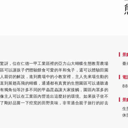
景
別驚訝，位在仁德一甲工業區裡的亞力山大蝴蝶生態教育農場
臺
物區可以讓孩子們體驗餵食可愛的羊和兔子，還可以體驗田園
主人親切的解說，進到農場中的小教室裡，主人先來場生動的
電
一直到展翅高飛的蝴蝶，通通都有真實的生態園區可以邊聽邊
88
還有獨角仙等許多不同的甲蟲昆蟲讓大家接觸，園區內眾多的
想像主人可以在工業區內營造出這麼好的環境。如果孩子坐不
景
累了剛好品嘗一下焢窯的田野美味，非常適合親子旅行的好去
生
休