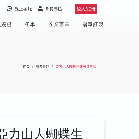
線上客服
會員專區
登入/註冊
照簽證
租車
企業專區
奢華訂製
首頁
旅遊景點
亞力山大蝴蝶生態教育農場
亞力山大蝴蝶生