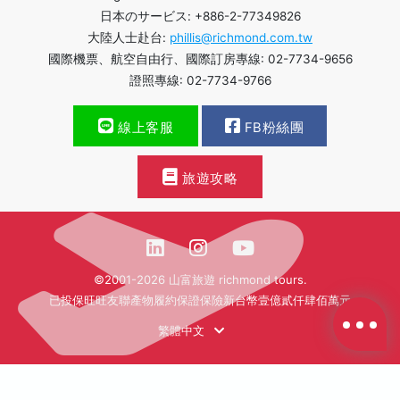
日本のサービス: +886-2-77349826
大陸人士赴台:
phillis@richmond.com.tw
國際機票、航空自由行、國際訂房專線: 02-7734-9656
證照專線: 02-7734-9766
線上客服
FB粉絲團
旅遊攻略
©2001-2026 山富旅遊 richmond tours.
已投保旺旺友聯產物履約保證保險新台幣壹億貳仟肆佰萬元
繁體中文