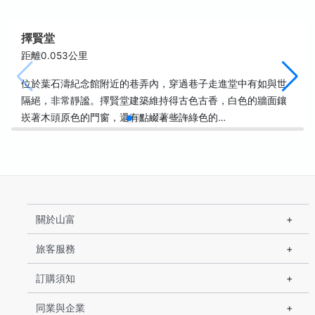
擇賢堂
距離0.053公里
位於葉石濤紀念館附近的巷弄內，穿過巷子走進堂中有如與世
隔絕，非常靜謐。擇賢堂建築維持得古色古香，白色的牆面鑲
崁著木頭原色的門窗，還有點綴著些許綠色的…
關於山富
旅客服務
訂購須知
同業與企業