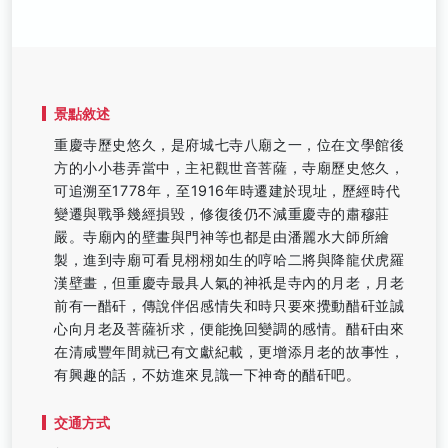
景點敘述
重慶寺歷史悠久，是府城七寺八廟之一，位在文學館後
方的小小巷弄當中，主祀觀世音菩薩，寺廟歷史悠久，
可追溯至1778年，至1916年時遷建於現址，歷經時代
變遷與戰爭幾經損毀，修復後仍不減重慶寺的肅穆莊
嚴。寺廟內的壁畫與門神等也都是由潘麗水大師所繪
製，進到寺廟可看見栩栩如生的哼哈二將與降龍伏虎羅
漢壁畫，但重慶寺最具人氣的神祇是寺內的月老，月老
前有一醋矸，傳說伴侶感情失和時只要來攪動醋矸並誠
心向月老及菩薩祈求，便能挽回變調的感情。醋矸由來
在清咸豐年間就已有文獻紀載，更增添月老的故事性，
有興趣的話，不妨進來見識一下神奇的醋矸吧。
交通方式