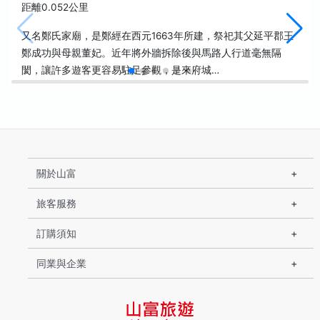
距離0.052公里
又名鄭氏家廟，是鄭經在西元1663年所建，祭祀其父延平郡王
鄭成功與母親董妃。近年將外牆拆除後與馬路人行道毫無隔
閡，讓許多遊客更容易駐足參觀，是來府城…
關於山富
旅客服務
訂購須知
同業與企業