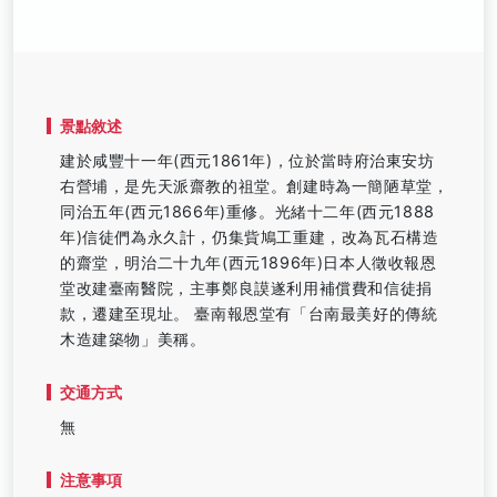
景點敘述
建於咸豐十一年(西元1861年)，位於當時府治東安坊
右營埔，是先天派齋教的祖堂。創建時為一簡陋草堂，
同治五年(西元1866年)重修。光緒十二年(西元1888
年)信徒們為永久計，仍集貲鳩工重建，改為瓦石構造
的齋堂，明治二十九年(西元1896年)日本人徵收報恩
堂改建臺南醫院，主事鄭良謨遂利用補償費和信徒捐
款，遷建至現址。 臺南報恩堂有「台南最美好的傳統
木造建築物」美稱。
交通方式
無
注意事項