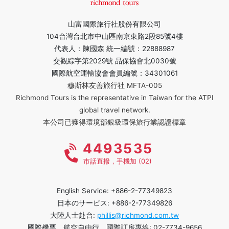
山富國際旅行社股份有限公司
104台灣台北市中山區南京東路2段85號4樓
代表人：陳國森 統一編號：22888987
交觀綜字第2029號 品保協會北0030號
國際航空運輸協會會員編號：34301061
穆斯林友善旅行社 MFTA-005
Richmond Tours is the representative in Taiwan for the ATPI
global travel network.
本公司已獲得環境部銀級環保旅行業認證標章
4493535
市話直撥，手機加 (02)
English Service: +886-2-77349823
日本のサービス: +886-2-77349826
大陸人士赴台:
phillis@richmond.com.tw
國際機票、航空自由行、國際訂房專線: 02-7734-9656