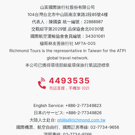
山富國際旅行社股份有限公司
104台灣台北市中山區南京東路2段85號4樓
代表人：陳國森 統一編號：22888987
交觀綜字第2029號 品保協會北0030號
國際航空運輸協會會員編號：34301061
穆斯林友善旅行社 MFTA-005
Richmond Tours is the representative in Taiwan for the ATPI
global travel network.
本公司已獲得環境部銀級環保旅行業認證標章
4493535
市話直撥，手機加 (02)
English Service: +886-2-77349823
日本のサービス: +886-2-77349826
大陸人士赴台:
phillis@richmond.com.tw
國際機票、航空自由行、國際訂房專線: 02-7734-9656
證照專線: 02-7734-9766