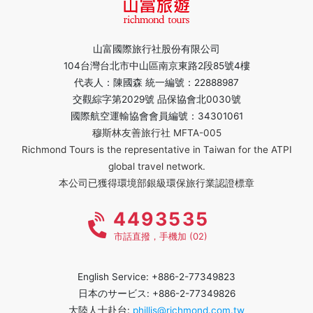
山富國際旅行社股份有限公司
104台灣台北市中山區南京東路2段85號4樓
代表人：陳國森 統一編號：22888987
交觀綜字第2029號 品保協會北0030號
國際航空運輸協會會員編號：34301061
穆斯林友善旅行社 MFTA-005
Richmond Tours is the representative in Taiwan for the ATPI
global travel network.
本公司已獲得環境部銀級環保旅行業認證標章
4493535
市話直撥，手機加 (02)
English Service: +886-2-77349823
日本のサービス: +886-2-77349826
大陸人士赴台:
phillis@richmond.com.tw