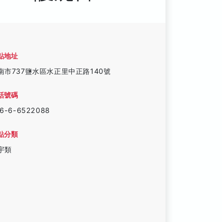
點地址
南市737鹽水區水正里中正路140號
話號碼
6-6-6522088
點分類
宇類