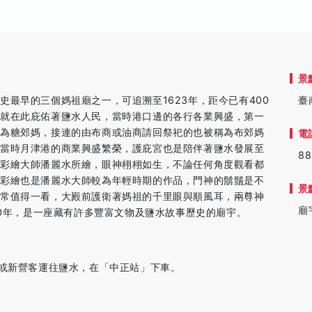
景
最早的三個媽祖廟之一，可追溯至1623年，距今已有400
臺
，就在此庇佑著鹽水人民，當時港口邊的各行各業興盛，第一
稱為糖郊媽，接連的由布商或油商請回祭祀的也被稱為布郊媽
電
知當時月津港的商業興盛繁榮，護庇宮也是陪伴著鹽水發展至
88
寶彩繪大師潘麗水所繪，眼神栩栩如生，不論任何角度觀看都
的彩繪也是潘麗水大師較為年輕時期的作品，門神的鬍鬚是不
景
非常值得一看，大殿前護衛著媽祖的千里眼與順風耳，兩尊神
廟
00年，是一座藏有許多豐富文物及鹽水故事歷史的廟宇。
)或新營客運往鹽水，在「中正站」下車。