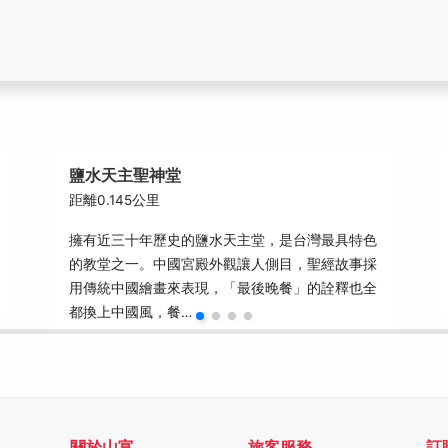
鹽水天主聖神堂
距離0.145公里
擁有近三十年歷史的鹽水天主堂，是台灣最具特色
的教堂之一。中國宮殿外觀讓人側目，聖經故事採
用傳統中國繪畫來表現，「最後晚餐」的詮釋也全
都換上中國風，餐…
關於山富
旅客服務
訂