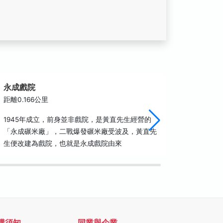
永成戲院
八角樓
距離0.166公里
距離0.2
1945年成立，前身並非戲院，是黃直先生經營的
八角樓是
「永成碾米廠」，二戰爆發碾米廠受波及，黃直先
津港仍是
生便改建為戲院，也就是永成戲院由來
象。經營
造，建材
購須知
同業與企業