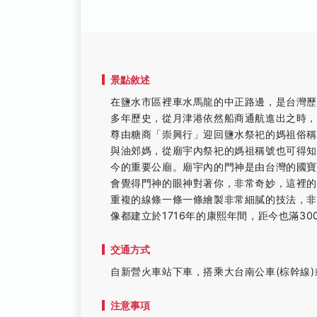
景點敘述
在鹽水市區裡車水馬龍的中正路邊，是台灣歷史
多年歷史，從月津港依然船商通航進出之時
尊由糖商「崇興行」迎回鹽水祭祀的媽祖俗
與油郊媽，從廟宇內祭祀的媽祖稱號也可得
今的重要公廟。廟宇內的門神是由台灣的國
會覺得門神的眼神對著你，非常奇妙，這裡
重複的線條一條一條繪製非常細膩的技法，
像都建立於1716年的康熙年間，距今也滿3
交通方式
自新營火車站下車，搭乘大台南公車(棕幹線
注意事項