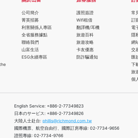
公司簡介
護照簽證
常
菁英招募
Wifi租借
訂
利害關係人專區
翻譯機/耳機
電
全省服務據點
旅遊百科
隱
聯絡我們
旅遊攻略
網
山富生活
卡友優惠
交
ESG永續專區
防詐騙通知
匯
the
下
旅
個
English Service: +886-2-77349823
日本のサービス: +886-2-77349826
大陸人士赴台:
phillis@richmond.com.tw
國際機票、航空自由行、國際訂房專線: 02-7734-9656
證照專線: 02-7734-9766