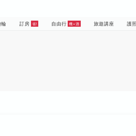
遊輪
訂房
自由行
旅遊講座
護
省!
機+酒