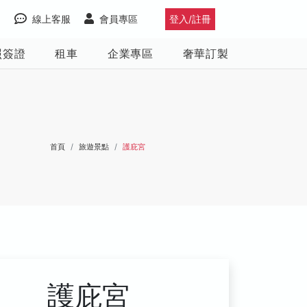
線上客服
會員專區
登入/註冊
照簽證
租車
企業專區
奢華訂製
首頁
旅遊景點
護庇宮
護庇宮