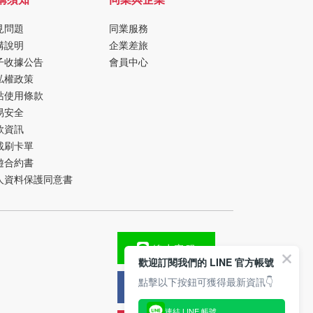
見問題
同業服務
購說明
企業差旅
子收據公告
會員中心
私權政策
站使用條款
易安全
款資訊
載刷卡單
遊合約書
人資料保護同意書
線上客服
歡迎訂閱我們的 LINE 官方帳號
點擊以下按鈕可獲得最新資訊👇
FB粉絲團
連結 LINE 帳號