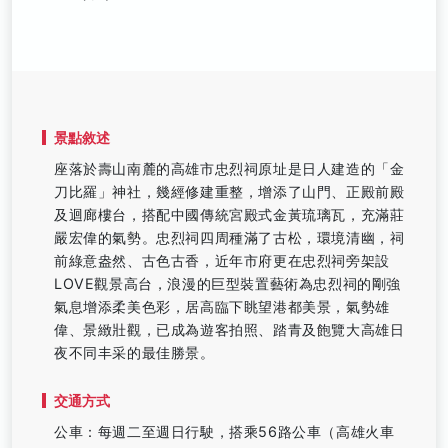
景點敘述
座落於壽山南麓的高雄市忠烈祠原址是日人建造的「金
刀比羅」神社，幾經修建重整，增添了山門、正殿前殿
及迴廊樓台，搭配中國傳統宮殿式金黃琉璃瓦，充滿莊
嚴宏偉的氣勢。忠烈祠四周種滿了古松，環境清幽，祠
前綠意盎然、古色古香，近年市府更在忠烈祠旁架設
LOVE觀景高台，浪漫的巨型裝置藝術為忠烈祠的剛強
氣息增添柔美色彩，居高臨下眺望港都美景，氣勢雄
偉、景緻壯觀，已成為遊客拍照、踏青及飽覽大高雄日
夜不同丰采的最佳勝景。
交通方式
公車：每週二至週日行駛，搭乘56路公車（高雄火車