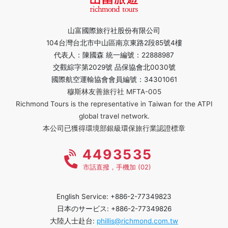
山富國際旅行社股份有限公司
104台灣台北市中山區南京東路2段85號4樓
代表人：陳國森 統一編號：22888987
交觀綜字第2029號 品保協會北0030號
國際航空運輸協會會員編號：34301061
穆斯林友善旅行社 MFTA-005
Richmond Tours is the representative in Taiwan for the ATPI
global travel network.
本公司已獲得環境部銀級環保旅行業認證標章
4493535
市話直撥，手機加 (02)
English Service: +886-2-77349823
日本のサービス: +886-2-77349826
大陸人士赴台:
phillis@richmond.com.tw