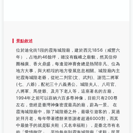
景點敘述
位於迪化街1段的霞海城隍廟，建於西元1856（咸豐六
年），占地約46餘坪，雖沒有巍峨之廟貌，然其信仰
圈極廣、香火鼎盛，每逢迎神賽會總是熱鬧非凡、位為
地方大事，與大稻埕的地方發展息息相關。城隍廟內主
祀霞海城隍老爺，從祀二判官(文、武判)、謝范二將軍
(七、八爺)，配祀三十八義勇公。城隍夫人、八司官、
八將軍、馬使爺、及月下老人等，這座著名的古廟，
1994年之前可以容納六百多尊神像，目前只有200尊
左右，曾經是臺灣神像密度最高的廟，蔚為一景。 在
霞海城隍廟中，除了城隍爺之外，最吸引遊客的，莫過
於拜月老，每年帶著禮餅來答謝者超過6000對，而其
中最搶手的就是馭夫鞋（又名幸福鞋），是臺北市有名
的「愛情御守」，平均每年到霞海城隍廟「求鞋」民眾