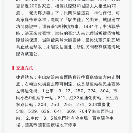
更超過200對家庭。相傳城隍爺和城隍夫人相差約70
歲，「老夫疼少妻」下，民間深信這對「神仙伴侶」可
為家庭帶來幸福，造就了「馭夫鞋」的由來。城隍廟在
坊間傳說中，還有著1段神蹟故事。1884年，中法戰爭
時，法軍來攻臺灣，當時的臺北人來此虔誠祈禱霞海城
隍爺的保護。城隍爺果然大顯靈赫，最終法軍只到五堵
為止就被擊敗，未能攻佔臺北，所以民間都尊稱霞海城
隍為威靈公。
交通方式
捷運站名：中山站沿南京西路直行往寶島鐘錶方向走到
底，右轉迪化街直走即可到達。或是雙連站往民生西路
左轉迪化街。1.公車：9、12、250、274、304、市
民小巴9至延平一站，811、紅33至迪化街站、民生西
寧路口站，206、250、255、274、304重慶北、
518、539、639、641、669、704至南京西路口
站。 2.車位：3、5號水門外有停車場，百車驛停車
場，國茶帝國花園廣場地下停車