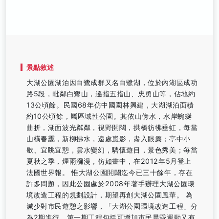
景點敘述
大湖公園湖泊因白鷺成群又名白鷺湖，位於內湖區成功
路5段，毗鄰白鷺山，遙指五指山、忠勇山等，佔地約
13公頃餘。民國68年仿中國園林興建，大湖湖泊面積
約10公頃餘，屬區域性公園。其依山傍水，水岸蜿蜒
曲折，湖面波光粼粼，視野開闊，拱橋彷彿垂虹，每當
山橫春靄，新柳拂水，遠處嵐影，盡入眼簾；亭中小
歇、宜眺宜憩，雲水變幻，騁懷遊目，景色秀美；每當
夏秋之季，煙雨瀰漫，仿如畫中，在2012年5月登上
法國世界報。 惟大湖公園開闢迄今已三十餘年，存在
許多問題，因此公園處於2008年著手辦理大湖公園環
境改造工程的規劃設計，期望再創大湖公園風華。 為
減少對市民遊憩之影響，「大湖公園環境改造工程」分
為2期進行，第一期工程包括可增加市民晨昏運動又有