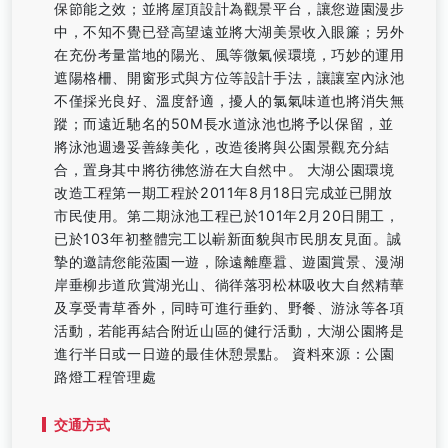
保節能之效；並將屋頂設計為觀景平台，讓您遊園漫步
中，不知不覺已登高望遠並將大湖美景收入眼簾；另外
在充份考量當地的陽光、風等微氣候環境，巧妙的運用
遮陽格柵、開窗形式與方位等設計手法，讓讓室內泳池
不僅採光良好、溫度舒適，擾人的氯氣味道也將消失無
蹤；而遠近馳名的50M長水道泳池也將予以保留，並
將泳池週邊妥善綠美化，改造後將與公園景觀充分結
合，置身其中將彷彿悠游在大自然中。 大湖公園環境
改造工程第一期工程於2011年8月18日完成並已開放
市民使用。第二期泳池工程已於101年2月20日開工，
已於103年初整體完工以嶄新面貌與市民朋友見面。誠
摯的邀請您能蒞園一遊，除遠離塵囂、遊園賞景、漫湖
岸垂柳步道欣賞湖光山、徜徉落羽松林吸收大自然精華
及享受青草香外，同時可進行垂釣、野餐、游泳等各項
活動，若能再結合附近山區的健行活動，大湖公園將是
進行半日或一日遊的最佳休憩景點。 資料來源：公園
路燈工程管理處
交通方式