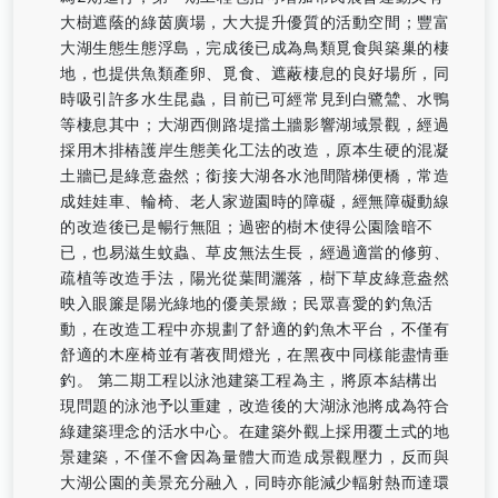
大樹遮蔭的綠茵廣場，大大提升優質的活動空間；豐富
大湖生態生態浮島，完成後已成為鳥類覓食與築巢的棲
地，也提供魚類產卵、覓食、遮蔽棲息的良好場所，同
時吸引許多水生昆蟲，目前已可經常見到白鷺鷥、水鴨
等棲息其中；大湖西側路堤擋土牆影響湖域景觀，經過
採用木排樁護岸生態美化工法的改造，原本生硬的混凝
土牆已是綠意盎然；銜接大湖各水池間階梯便橋，常造
成娃娃車、輪椅、老人家遊園時的障礙，經無障礙動線
的改造後已是暢行無阻；過密的樹木使得公園陰暗不
已，也易滋生蚊蟲、草皮無法生長，經過適當的修剪、
疏植等改造手法，陽光從葉間灑落，樹下草皮綠意盎然
映入眼簾是陽光綠地的優美景緻；民眾喜愛的釣魚活
動，在改造工程中亦規劃了舒適的釣魚木平台，不僅有
舒適的木座椅並有著夜間燈光，在黑夜中同樣能盡情垂
釣。 第二期工程以泳池建築工程為主，將原本結構出
現問題的泳池予以重建，改造後的大湖泳池將成為符合
綠建築理念的活水中心。在建築外觀上採用覆土式的地
景建築，不僅不會因為量體大而造成景觀壓力，反而與
大湖公園的美景充分融入，同時亦能減少輻射熱而達環