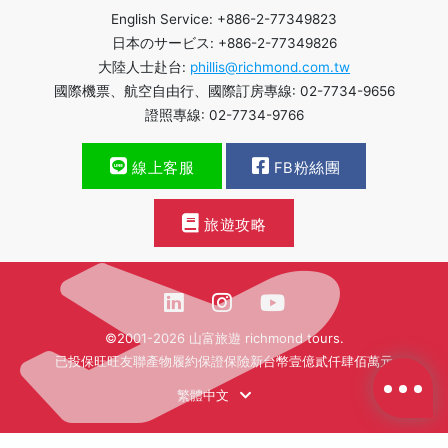
English Service: +886-2-77349823
日本のサービス: +886-2-77349826
大陸人士赴台:
phillis@richmond.com.tw
國際機票、航空自由行、國際訂房專線: 02-7734-9656
證照專線: 02-7734-9766
線上客服
FB粉絲團
旅遊攻略
©2001-2026 山富旅遊 richmond tours.
已投保旺旺友聯產物履約保證保險新台幣壹億貳仟肆佰萬元
繁體中文