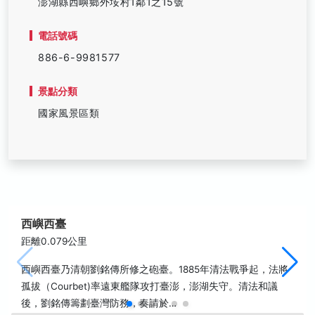
澎湖縣西嶼鄉外垵村1鄰1之15號
電話號碼
886-6-9981577
景點分類
國家風景區類
西嶼西臺
距離0.079公里
西嶼西臺乃清朝劉銘傳所修之砲臺。1885年清法戰爭起，法將
孤拔（Courbet)率遠東艦隊攻打臺澎，澎湖失守。清法和議
後，劉銘傳籌劃臺灣防務，奏請於…