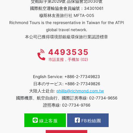
交觀綜字第2029號 品保協會北0030號
國際航空運輸協會會員編號：34301061
穆斯林友善旅行社 MFTA-005
Richmond Tours is the representative in Taiwan for the ATPI
global travel network.
本公司已獲得環境部銀級環保旅行業認證標章
4493535
市話直撥，手機加 (02)
English Service: +886-2-77349823
日本のサービス: +886-2-77349826
大陸人士赴台:
phillis@richmond.com.tw
國際機票、航空自由行、國際訂房專線: 02-7734-9656
證照專線: 02-7734-9766
線上客服
FB粉絲團