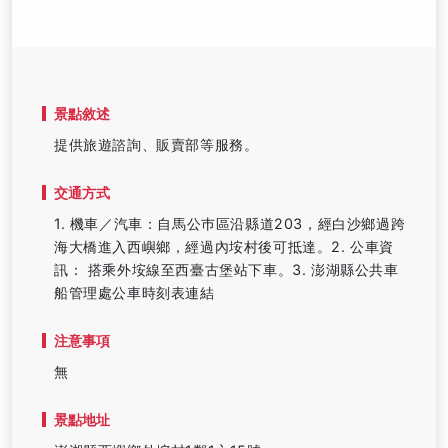
景點敘述
提供旅遊諮詢、販賣部等服務。
交通方式
1. 機車／汽車：自馬公巿區沿縣道203，經白沙鄉過跨
海大橋進入西嶼鄉，經過內垵村後可抵達。2. 公車資
訊： 搭乘外垵線至西臺古堡站下車。3. 澎湖縣公共車
船管理處公車時刻表連結
注意事項
無
景點地址