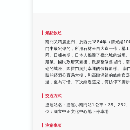
景點敘述
南門又稱麗正門，於西元1884年（清光緒
門中最宏偉的，所用石材來自大直一帶，構
同。日據初期，日本人搗毀了臺北城的城垣
殘破。國民政府來臺後，政府整修舊城門，
砌的城座、園拱門洞則幸運的保持原樣。 南
蹟的菸酒公賣局大樓，和高牆深鎖的總統官
過，至為可惜。下次經過這兒，何妨停下腳
交通方式
捷運站名：捷運小南門站1.公車：38、262、2
位：國立中正文化中心地下停車場
注意事項