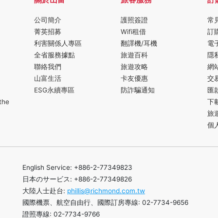
公司簡介
護照簽證
常
菁英招募
Wifi租借
訂
利害關係人專區
翻譯機/耳機
電
全省服務據點
旅遊百科
隱
聯絡我們
旅遊攻略
網
山富生活
卡友優惠
交
ESG永續專區
防詐騙通知
匯
the
下
旅
個
English Service: +886-2-77349823
日本のサービス: +886-2-77349826
大陸人士赴台:
phillis@richmond.com.tw
國際機票、航空自由行、國際訂房專線: 02-7734-9656
證照專線: 02-7734-9766