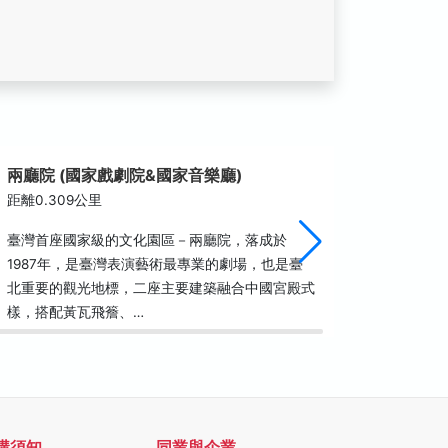
兩廳院 (國家戲劇院&國家音樂廳)
牯嶺街
距離0.309公里
距離0.3
臺灣首座國家級的文化園區－兩廳院，落成於
在清朝時
1987年，是臺灣表演藝術最專業的劇場，也是臺
日據時期
北重要的觀光地標，二座主要建築融合中國宮殿式
地為佐久
樣，搭配黃瓦飛簷、…
人，到此
購須知
同業與企業