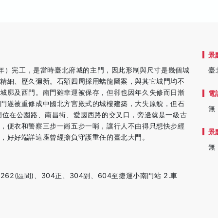
景
10年）完工，是當時臺北府城的主門，因此形制與尺寸是幾個城
臺
工精細、歷久彌新。石額四周採用螭龍圖案，與其它城門均不
、城廓及西門。南門雖幸運被保存，但卻也因年久失修而日漸
電
南門遂被重修成中國北方宮殿式的城樓建築，大失原貌，但石
無
門位在公園路、南昌街、愛國西路的交叉口，旁邊就是一級古
邸，便衣和警察三步一崗五步一哨，讓行人不由得只想快步經
景
步，好好端詳這座曾經擔負守護重任的臺北大門。
無
62(區間)、304正、304副、604至捷運小南門站 2.車