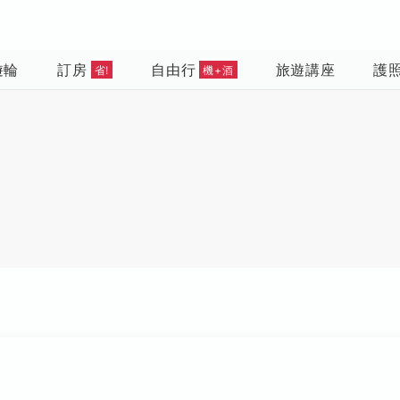
遊輪
訂房
自由行
旅遊講座
護
省!
機+酒