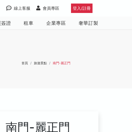
線上客服
會員專區
登入/註冊
照簽證
租車
企業專區
奢華訂製
首頁
旅遊景點
南門-麗正門
南門-麗正門