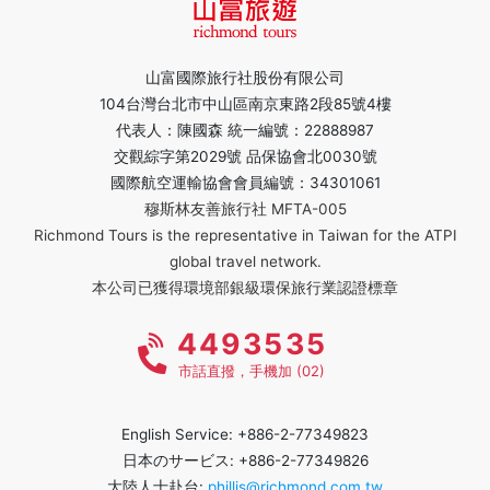
山富國際旅行社股份有限公司
104台灣台北市中山區南京東路2段85號4樓
代表人：陳國森 統一編號：22888987
交觀綜字第2029號 品保協會北0030號
國際航空運輸協會會員編號：34301061
穆斯林友善旅行社 MFTA-005
Richmond Tours is the representative in Taiwan for the ATPI
global travel network.
本公司已獲得環境部銀級環保旅行業認證標章
4493535
市話直撥，手機加 (02)
English Service: +886-2-77349823
日本のサービス: +886-2-77349826
大陸人士赴台:
phillis@richmond.com.tw