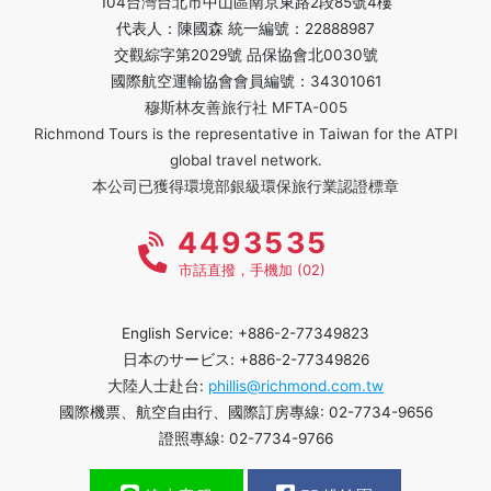
104台灣台北市中山區南京東路2段85號4樓
代表人：陳國森 統一編號：22888987
交觀綜字第2029號 品保協會北0030號
國際航空運輸協會會員編號：34301061
穆斯林友善旅行社 MFTA-005
Richmond Tours is the representative in Taiwan for the ATPI
global travel network.
本公司已獲得環境部銀級環保旅行業認證標章
4493535
市話直撥，手機加 (02)
English Service: +886-2-77349823
日本のサービス: +886-2-77349826
大陸人士赴台:
phillis@richmond.com.tw
國際機票、航空自由行、國際訂房專線: 02-7734-9656
證照專線: 02-7734-9766