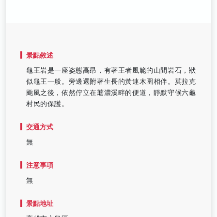
景點敘述
龜王岩是一座姿態高昂，有著王者風範的山間岩石，狀
似龜王一般。旁邊還附著生長的黃連木圍相伴。莫拉克
颱風之後，依然佇立在荖濃溪畔的便道，靜默守候六龜
村民的保護。
交通方式
無
注意事項
無
景點地址