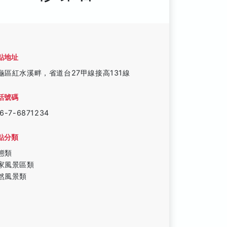
點地址
龜區紅水溪畔，省道台27甲線接高131線
話號碼
6-7-6871234
點分類
態類
家風景區類
然風景類