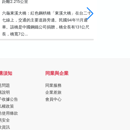
距離2.215公里
距離2.3
六龜東溪大橋：紅色鋼栱橋「東溪大橋」在台二十
龜王岩是
七線上，交通的主要道路旁邊。民國94年11月通
石，狀似
車。該橋是中國鋼鐵公司捐贈，橋全長有131公尺
伴。莫拉
長，橋寬7公…
道，靜默
購須知
同業與企業
見問題
同業服務
購說明
企業差旅
子收據公告
會員中心
私權政策
站使用條款
易安全
款資訊