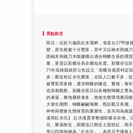
景點敘述
區位：位於六龜區紅水溪畔，省道台27甲線接
變，原生植被十分豐富，其中又以柚木與鐵
因柚木與鐵刀木能建構出適合蝴蝶生長的環
量，更是以彩蝶谷具全國知名度。彩蝶谷位於六
71年高雄縣政府公告設立「彩蝶谷風景特定
多；鄰近有紅水坑聚落，全區人口數不多，
被豐富而多樣，適宜蝴蝶的棲息、繁殖；每年的
也容易觀察。彩蝶谷昔日以各種類蝴蝶之豐
的衰退，農地廢耕者多，致使生態環境漸回
大發生期間，蝴蝶翩翩飛舞，既壯觀又美麗
神奇與體會生態保育的重要性，並共同為維
溪與紅水坑】 紅水溪貫穿整個彩蝶谷谷地，
坑」聚落附近，因匯流口附近土質暗紅，雨
旁山凹坡地稱為「紅水坑」，為昔日平埔族