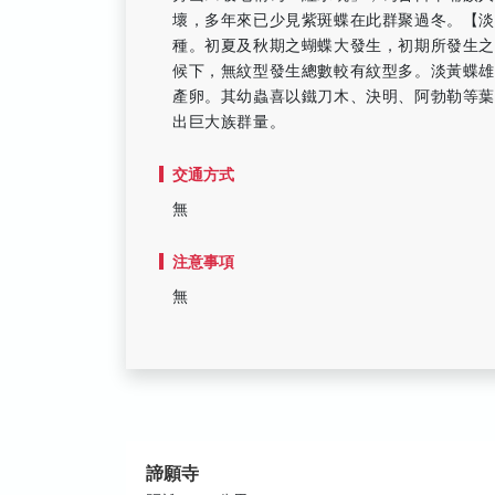
壞，多年來已少見紫斑蝶在此群聚過冬。【淡
種。初夏及秋期之蝴蝶大發生，初期所發生
候下，無紋型發生總數較有紋型多。淡黃蝶
產卵。其幼蟲喜以鐵刀木、決明、阿勃勒等
出巨大族群量。
交通方式
無
注意事項
無
諦願寺