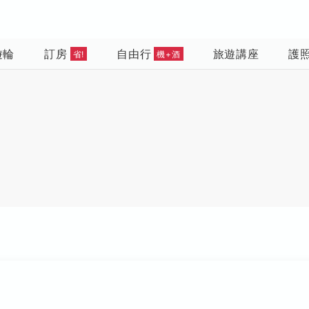
遊輪
訂房
自由行
旅遊講座
護
省!
機+酒