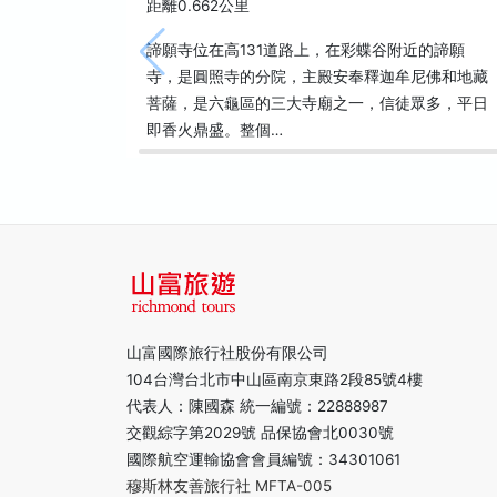
距離0.662公里
諦願寺位在高131道路上，在彩蝶谷附近的諦願
寺，是圓照寺的分院，主殿安奉釋迦牟尼佛和地藏
菩薩，是六龜區的三大寺廟之一，信徒眾多，平日
即香火鼎盛。整個…
山富國際旅行社股份有限公司
104台灣台北市中山區南京東路2段85號4樓
代表人：陳國森 統一編號：22888987
交觀綜字第2029號 品保協會北0030號
國際航空運輸協會會員編號：34301061
穆斯林友善旅行社 MFTA-005