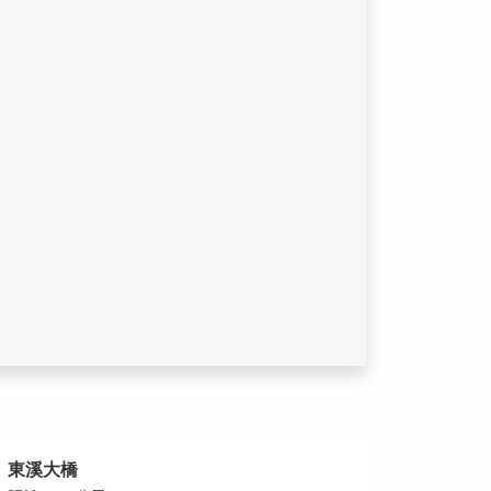
東溪大橋
龜王岩