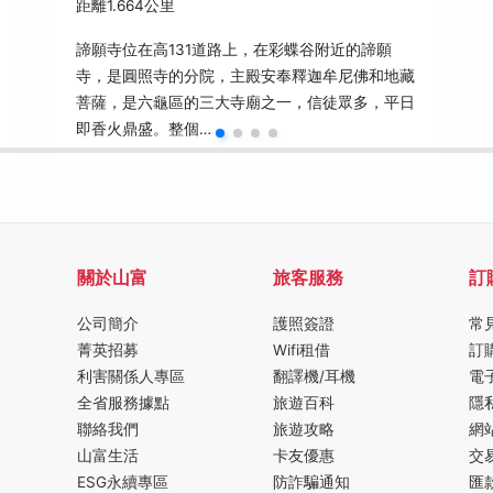
距離1.664公里
諦願寺位在高131道路上，在彩蝶谷附近的諦願
寺，是圓照寺的分院，主殿安奉釋迦牟尼佛和地藏
菩薩，是六龜區的三大寺廟之一，信徒眾多，平日
即香火鼎盛。整個…
關於山富
旅客服務
訂
公司簡介
護照簽證
常
菁英招募
Wifi租借
訂
利害關係人專區
翻譯機/耳機
電
全省服務據點
旅遊百科
隱
聯絡我們
旅遊攻略
網
山富生活
卡友優惠
交
ESG永續專區
防詐騙通知
匯