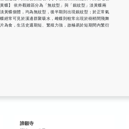
黃蝶】 依外觀雖區分為「無紋型」與「銀紋型」淡黃蝶兩
之淡黃蝶個體，均為無紋型，後半期則出現銀紋型；於正常氣
雄蝶經常可見於溪邊群聚吸水，雌蝶則較常出現於樹梢間飛舞
葉片為食，生活史週期短、繁殖力強，故極易於短期間內繁衍
諦願寺