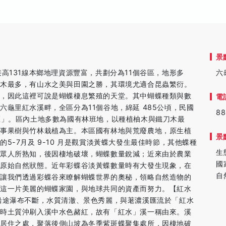
景
高131線本鄉地理資源豐富，共劃分為11個谷區，地形多
六
刀木最多，有山水之美與田園之勝，其環境尤適合昆蟲繁衍。
境，因此這裡可說是蝴蝶棲息繁殖的天堂。其中蝴蝶種類與數
電
龜里紅水溪畔，全區分為11個谷地，綿延 485公頃，民國
88
區」。區內土地多數為國有林班地，以種植柚木與鐵刀木最
從事果樹與竹林栽植為主。本區國有林地與荒廢農地，原生植
景
5-7月及 9-10 月是觀賞淡黃蝶大發生最佳時節，其他蝶種
生
為眾人所熟知，後因棲地破壞，蝴蝶數量銳減；近來由於農業
國
復原始自然狀態。近年彩蝶谷淡黃蝶數量時有大發生現象，在
自
。讓我們透過彩蝶谷來瞭解蝴蝶世界的奧秘，領略自然造物的
護這一片美麗的蝴蝶家園，與地球共同的資產而努力。【紅水
沿途瀑布不斷，水質清澈、景色秀麗，與荖濃溪匯流於「紅水
天時土質沖刷入溪中水色赭紅，故有「紅水」溪一稱由來。溪
人居住之處，聚落後側山坡為冬季紫斑蝶聚集處所，因棲地破