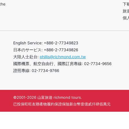
the
下
旅
個
English Service: +886-2-77349823
日本のサービス: +886-2-77349826
大陸人士赴台:
phillis@richmond.com.tw
國際機票、航空自由行、國際訂房專線: 02-7734-9656
證照專線: 02-7734-9766
©2001-2026 山富旅遊 richmond tours.
已投保旺旺友聯產物履約保證保險新台幣壹億貳仟肆佰萬元