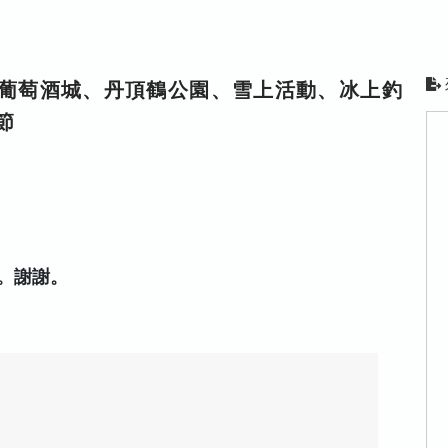
田葡萄酒城、丹頂鶴公園、雪上活動、冰上釣
節
。謝謝。