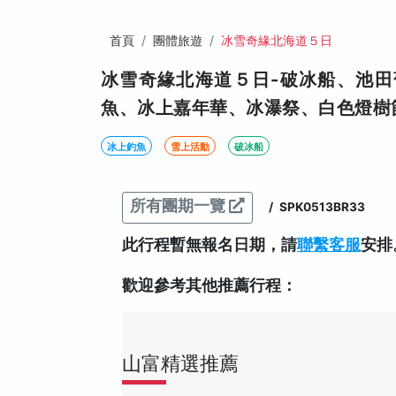
首頁
團體旅遊
冰雪奇緣北海道５日
冰雪奇緣北海道５日-破冰船、池
魚、冰上嘉年華、冰瀑祭、白色燈樹
冰上釣魚
雪上活動
破冰船
所有團期一覽
/
SPK0513BR33
此行程暫無報名日期，請
聯繫客服
安排
歡迎參考其他推薦行程：
山富精選推薦