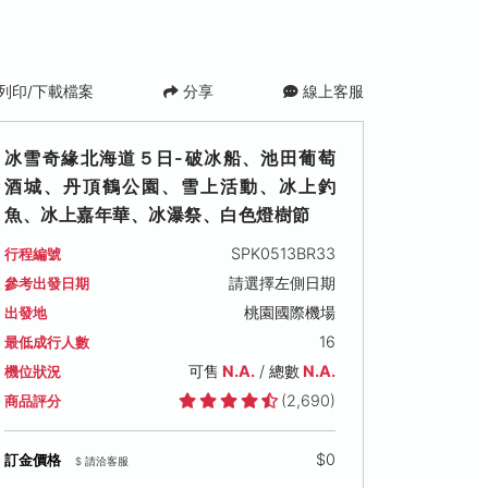
列印/下載檔案
分享
線上客服
冰雪奇緣北海道５日-破冰船、池田葡萄
酒城、丹頂鶴公園、雪上活動、冰上釣
魚、冰上嘉年華、冰瀑祭、白色燈樹節
SPK0513BR33
行程編號
請選擇左側日期
參考出發日期
桃園國際機場
出發地
16
最低成行人數
可售
N.A.
/ 總數
N.A.
機位狀況
(2,690)
商品評分
$0
訂金價格
$ 請洽客服