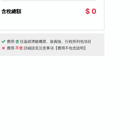
$ 0
含稅總額
費用
含
往返經濟艙機票、旅責險、行程所列包項目
費用
不含
詳細請見注意事項【費用不包含說明】
天
5天
桃園國際機場出發
桃園國際機場出
道紅葉物語５日-紅葉奇蹟谷、神居古
北海道流冰漫步
、黑岳纜車、掃帚草、銀杏隧道、旭山
船、雪上活動、
物園、福原山莊、十勝牧場、冰的美術
十勝彩凜華、和
隧道
黑岳纜車
掃帚草
流冰漫步
破冰船
$34,000
10/05, 10/19, 10/26
01/21, 01/22, 01/23,
起
01/24, 01/25
(61)
(273)