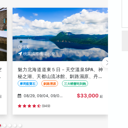
5天
5
桃園國際機場出發
空
魅力北海道道東５日－天空溫泉SPA、神
北海
活
秘之湖、天都山流冰館、釧路濕原、丹頂
潭
色
鶴、花時計、砂湯體驗、螃蟹吃到飽
動
摩周藍寶石
釧路溼原
三大螃蟹吃到飽
銀杏
館
$33,000
08/29, 09/04, 09/05,
起
起
09/10, 09/12
(949)