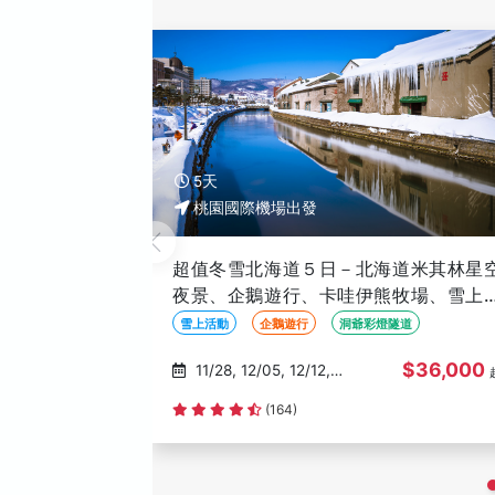
5天
桃園國際機場出發
超值冬雪北海道５日－北海道米其林星
夜景、企鵝遊行、卡哇伊熊牧場、雪上
動、浪漫小樽、洞爺彩燈隧道、札幌白
雪上活動
企鵝遊行
洞爺彩燈隧道
燈樹節
$36,000
11/28, 12/05, 12/12,
12/19, 12/26
(164)