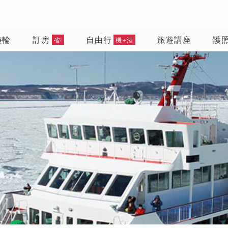
遊輪
訂房
自由行
旅遊講座
護
省!
機+酒