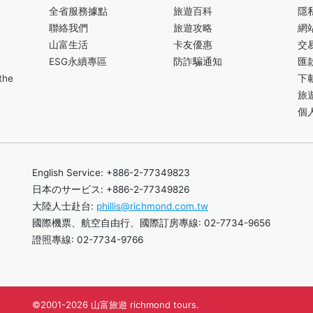
全省服務據點
旅遊百科
隱
聯絡我們
旅遊攻略
網
山富生活
卡友優惠
交
ESG永續專區
防詐騙通知
匯
the
下
旅
個
English Service: +886-2-77349823
日本のサービス: +886-2-77349826
大陸人士赴台:
phillis@richmond.com.tw
國際機票、航空自由行、國際訂房專線: 02-7734-9656
證照專線: 02-7734-9766
©2001-2026 山富旅遊 richmond tours.