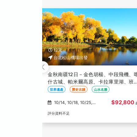
8天
台北松山機場出發
哈爾濱冰雪節８日－東北雪鄉、冰雪大
界、俄羅斯風情、伏爾加莊園、吉林霧
島、鏡泊湖冬捕、冰雪畫廊(文化參訪)
自然生態
節慶祭典
冬季限定
$53,900
12/20, 12/24, 12/28
評分資料不足