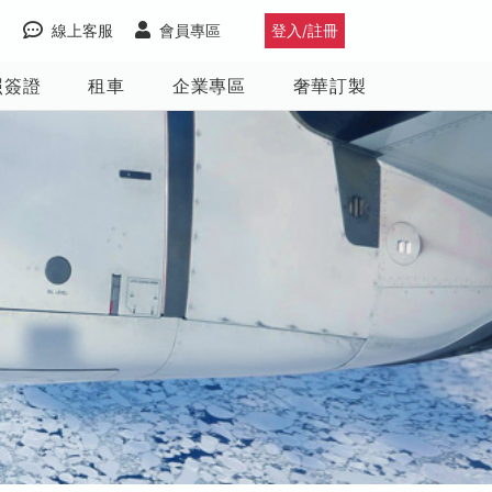
線上客服
會員專區
登入/註冊
照簽證
租車
企業專區
奢華訂製