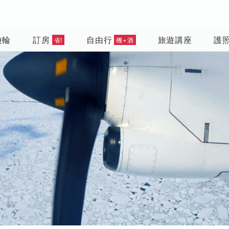
遊輪
訂房
自由行
旅遊講座
護
省!
機+酒