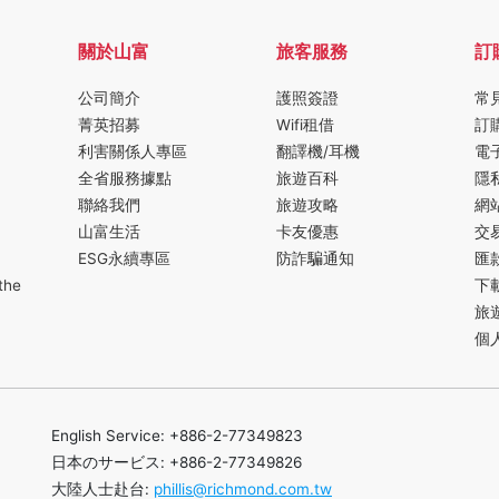
關於山富
旅客服務
訂
公司簡介
護照簽證
常
菁英招募
Wifi租借
訂
利害關係人專區
翻譯機/耳機
電
全省服務據點
旅遊百科
隱
聯絡我們
旅遊攻略
網
山富生活
卡友優惠
交
ESG永續專區
防詐騙通知
匯
the
下
旅
個
English Service: +886-2-77349823
日本のサービス: +886-2-77349826
大陸人士赴台:
phillis@richmond.com.tw