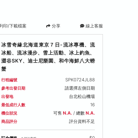
列印/下載檔案
分享
線上客服
冰雪奇緣北海道東京７日-流冰專機、流
冰船、流冰漫步、雪上活動、冰上釣魚、
澀谷SKY、迪士尼樂園、和牛海鮮八大螃
蟹
SPK0724JL88
行程編號
請選擇左側日期
參考出發日期
台北松山機場
出發地
16
最低成行人數
可售
N.A.
/ 總數
N.A.
機位狀況
評分資料不足
商品評分
$0