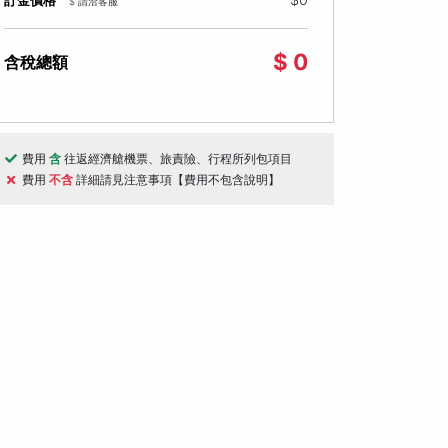
訂金價格
$ 請洽客服
$ 0
含稅總額
費用
含
往返經濟艙機票、旅責險、行程所列包項目
天
9天
費用
不含
詳細請見注意事項【費用不包含說明】
台北松山機場出發
台北松山機場出
南香格里拉８日－最美玉龍雪山、中甸
中亞之心・烏茲
格里拉、麗江雲杉坪、印象麗江秀、藏
國、夢回一千零
業旅拍、三排椅(文化參訪)
馬爾罕傳奇、奇
遺產
山水名勝
自然生態
$52,800
10/26, 10/26, 11/02
10/12
起
資料不足
評分資料不足