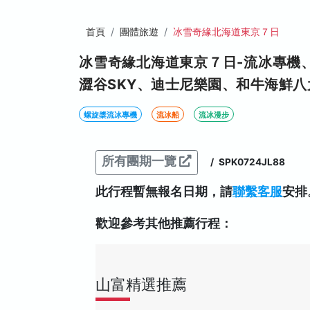
首頁
團體旅遊
冰雪奇緣北海道東京７日
冰雪奇緣北海道東京７日-流冰專機
澀谷SKY、迪士尼樂園、和牛海鮮八
螺旋槳流冰專機
流冰船
流冰漫步
所有團期一覽
/
SPK0724JL88
此行程暫無報名日期，請
聯繫客服
安排
歡迎參考其他推薦行程：
山富精選推薦