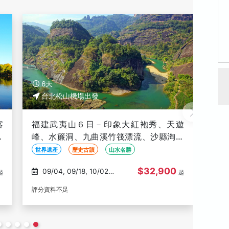
8天
8
台北松山機場出發
世
福建江西精彩８日－奇景廬山、仙峰三清
雲
凇
山、聖境龍虎山、靈山滕王閣、篁嶺梯田
香
美景(文化參訪)
服專
世界遺產
歷史古蹟
山水名勝
世界
$41,900
08/26, 08/28, 09/02,
起
起
09/04, 09/09
評分資料不足
評分